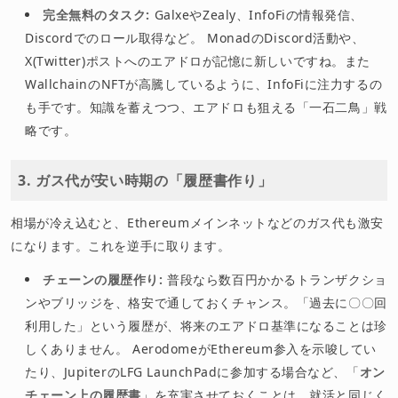
完全無料のタスク:
GalxeやZealy、InfoFiの情報発信、
Discordでのロール取得など。 MonadのDiscord活動や、
X(Twitter)ポストへのエアドロが記憶に新しいですね。また
WallchainのNFTが高騰しているように、InfoFiに注力するの
も手です。知識を蓄えつつ、エアドロも狙える「一石二鳥」戦
略です。
3. ガス代が安い時期の「履歴書作り」
相場が冷え込むと、Ethereumメインネットなどのガス代も激安
になります。これを逆手に取ります。
チェーンの履歴作り:
普段なら数百円かかるトランザクショ
ンやブリッジを、格安で通しておくチャンス。「過去に〇〇回
利用した」という履歴が、将来のエアドロ基準になることは珍
しくありません。 AerodomeがEthereum参入を示唆してい
たり、JupiterのLFG LaunchPadに参加する場合など、「
オン
チェーン上の履歴書
」を充実させておくことは、就活と同じく