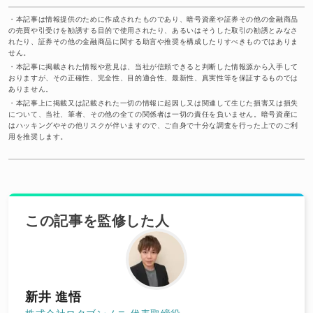
・
本記事は情報提供のために作成されたものであり、暗号資産や証券その他の金融商品
の売買や引受けを勧誘する目的で使用されたり、あるいはそうした取引の勧誘とみなさ
れたり、証券その他の金融商品に関する助言や推奨を構成したりすべきものではありま
せん。
・
本記事に掲載された情報や意見は、当社が信頼できると判断した情報源から入手して
おりますが、その正確性、完全性、目的適合性、最新性、真実性等を保証するものでは
ありません。
・
本記事上に掲載又は記載された一切の情報に起因し又は関連して生じた損害又は損失
について、当社、筆者、その他の全ての関係者は一切の責任を負いません。暗号資産に
はハッキングやその他リスクが伴いますので、ご自身で十分な調査を行った上でのご利
用を推奨します。
この記事を監修した人
新井 進悟