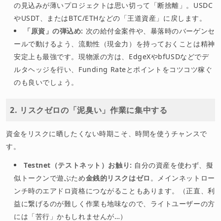
の見込みが薄いプロジェクトは思い切って「断捨離」。USDC
やUSDT、またはBTC/ETHなどの「王道資産」に戻します。
「原資」の弾込め:
次の給付金案件や、暴落時のバーゲンセ
ールで動けるよう、流動性（現金力）を持っておくことは精神
安定上も最強です。現物派の方は、EdgeXやbfUSDなどでデ
ルタヘッジを行い、Funding Rateとポイントをコツコツ稼ぐ
のも良いでしょう。
2. リスクゼロの「泥臭い」作業に集中する
資金をリスクに晒したくない時期こそ、時間を使うチャンスで
す。
Testnet（テストネット）お触り:
自分の資産を使わず、擬
似トークンで遊ぶため
金銭的リスクはゼロ
。メインネットロー
ンチ時のエアドロ資格につながることもあります。（正直、利
益に繋げるのが難しく作業も地味なので、ライトユーザーの方
には「苦行」かもしれませんが…）