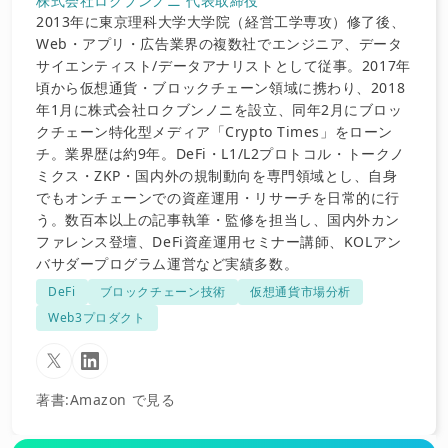
株式会社ロクブンノニ 代表取締役
2013年に東京理科大学大学院（経営工学専攻）修了後、
Web・アプリ・広告業界の複数社でエンジニア、データ
サイエンティスト/データアナリストとして従事。2017年
頃から仮想通貨・ブロックチェーン領域に携わり、2018
年1月に株式会社ロクブンノニを設立、同年2月にブロッ
クチェーン特化型メディア「Crypto Times」をローン
チ。業界歴は約9年。DeFi・L1/L2プロトコル・トークノ
ミクス・ZKP・国内外の規制動向を専門領域とし、自身
でもオンチェーンでの資産運用・リサーチを日常的に行
う。数百本以上の記事執筆・監修を担当し、国内外カン
ファレンス登壇、DeFi資産運用セミナー講師、KOLアン
バサダープログラム運営など実績多数。
DeFi
ブロックチェーン技術
仮想通貨市場分析
Web3プロダクト
著書
:
Amazon で見る