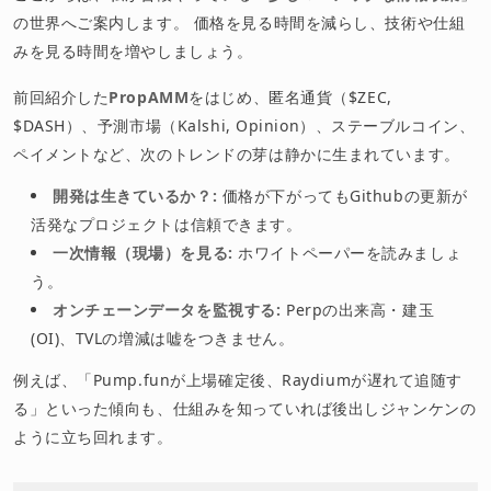
の世界へご案内します。 価格を見る時間を減らし、技術や仕組
みを見る時間を増やしましょう。
前回紹介した
PropAMM
をはじめ、匿名通貨（$ZEC,
$DASH）、予測市場（Kalshi, Opinion）、ステーブルコイン、
ペイメントなど、次のトレンドの芽は静かに生まれています。
開発は生きているか？:
価格が下がってもGithubの更新が
活発なプロジェクトは信頼できます。
一次情報（現場）を見る:
ホワイトペーパーを読みましょ
う。
オンチェーンデータを監視する:
Perpの出来高・建玉
(OI)、TVLの増減は嘘をつきません。
例えば、「Pump.funが上場確定後、Raydiumが遅れて追随す
る」といった傾向も、仕組みを知っていれば後出しジャンケンの
ように立ち回れます。