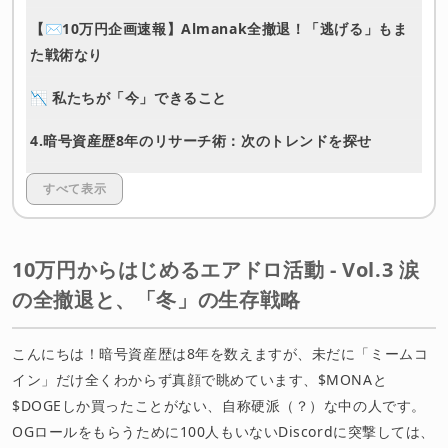
【✉️10万円企画速報】Almanak全撤退！「逃げる」もま
た戦術なり
📉 私たちが「今」できること
4.
暗号資産歴8年のリサーチ術：次のトレンドを探せ
🌾 まとめ：退屈な「冬」を越えて、爆益の「春」へ
すべて表示
免責事項
10万円からはじめるエアドロ活動 - Vol.3 涙
の全撤退と、「冬」の生存戦略
こんにちは！暗号資産歴は8年を数えますが、未だに「ミームコ
イン」だけ全くわからず真顔で眺めています、$MONAと
$DOGEしか買ったことがない、自称硬派（？）な中の人です。
OGロールをもらうために100人もいないDiscordに突撃しては、