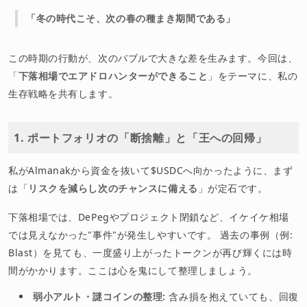
「冬の時代こそ、次の春の種まき期間である」
この時期の行動が、次のバブルで大きな差を生みます。今回は、
「
下落相場でエアドロハンターができること
」をテーマに、私の
生存戦略を共有します。
1. ポートフォリオの「断捨離」と「王への回帰」
私がAlmanakから資金を抜いて$USDCへ向かったように、まず
は「
リスクを減らし次のチャンスに備える
」が定石です。
下落相場では、DePegやプロジェクト閉鎖など、イケイケ相場
では見えなかった"事件"が発生しやすいです。 過去の事例（例:
Blast）を見ても、一度盛り上がったトークンが再び輝くには時
間がかかります。ここは心を鬼にして整理しましょう。
弱小アルト・謎コインの整理:
含み損を抱えていても、回復