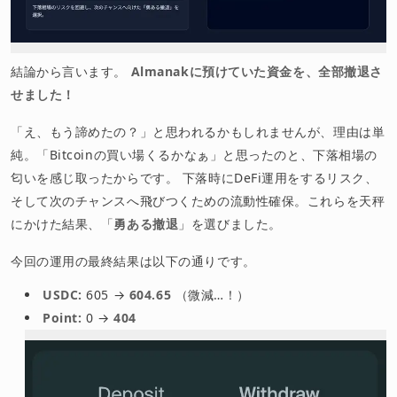
結論から言います。
Almanakに預けていた資金を、全部撤退さ
せました！
「え、もう諦めたの？」と思われるかもしれませんが、理由は単
純。「Bitcoinの買い場くるかなぁ」と思ったのと、下落相場の
匂いを感じ取ったからです。 下落時にDeFi運用をするリスク、
そして次のチャンスへ飛びつくための流動性確保。これらを天秤
にかけた結果、「
勇ある撤退
」を選びました。
今回の運用の最終結果は以下の通りです。
USDC:
605 →
604.65
（微減…！）
Point:
0 →
404