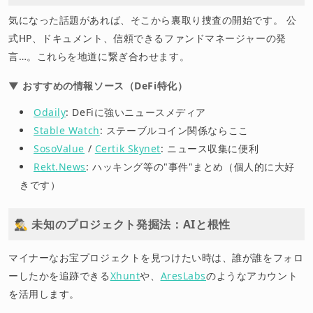
気になった話題があれば、そこから裏取り捜査の開始です。 公
式HP、ドキュメント、信頼できるファンドマネージャーの発
言…。これらを地道に繋ぎ合わせます。
▼ おすすめの情報ソース（DeFi特化）
Odaily
: DeFiに強いニュースメディア
Stable Watch
: ステーブルコイン関係ならここ
SosoValue
/
Certik Skynet
: ニュース収集に便利
Rekt.News
: ハッキング等の"事件"まとめ（個人的に大好
きです）
🕵️‍♂️ 未知のプロジェクト発掘法：AIと根性
マイナーなお宝プロジェクトを見つけたい時は、誰が誰をフォロ
ーしたかを追跡できる
Xhunt
や、
AresLabs
のようなアカウント
を活用します。