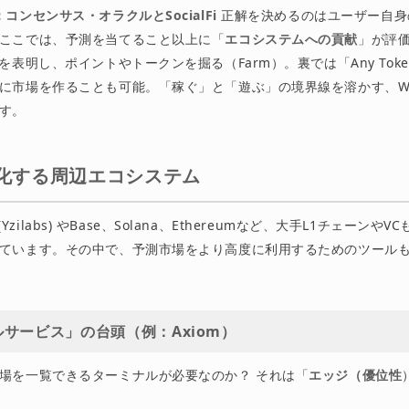
：コンセンサス・オラクルとSocialFi
正解を決めるのはユーザー自身
ここでは、予測を当てること以上に「
エコシステムへの貢献
」が評
を表明し、ポイントやトークンを掘る（Farm）。裏では「Any Tok
に市場を作ることも可能。「稼ぐ」と「遊ぶ」の境界線を溶かす、W
す。
: 進化する周辺エコシステム
bs (Yzilabs) やBase、Solana、Ethereumなど、大手L1チェーン
ています。その中で、予測市場をより高度に利用するためのツール
サービス」の台頭（例：Axiom）
場を一覧できるターミナルが必要なのか？ それは「
エッジ（優位性