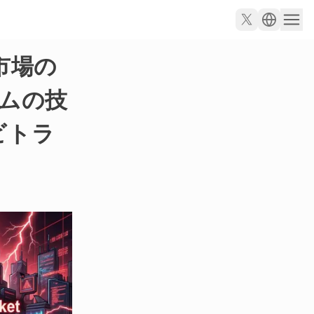
市場の
ムの技
ビトラ