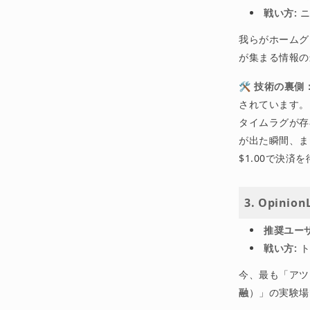
戦い方:
ニ
我らがホームグ
が集まる情報の
🛠 技術の裏
されています。
タイムラグが存
が出た瞬間、ま
$1.00で決
3. Opi
推奨ユーザ
戦い方:
ト
今、最も「アツい
融
）」の実験場