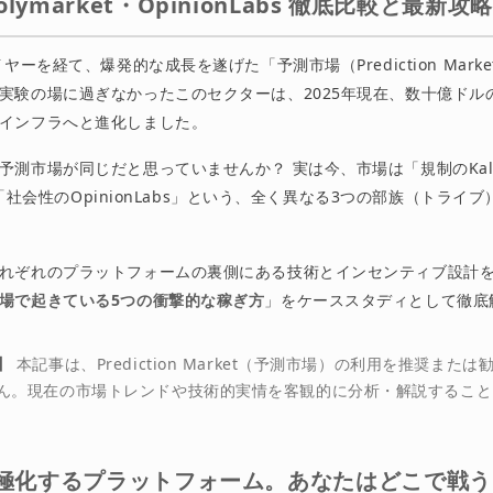
Polymarket・OpinionLabs 徹底比較と最新攻
イヤーを経て、爆発的な成長を遂げた「予測市場（Prediction Mark
実験の場に過ぎなかったこのセクターは、2025年現在、数十億ドル
インフラへと進化しました。
予測市場が同じだと思っていませんか？ 実は今、市場は「規制のKal
et」「社会性のOpinionLabs」という、全く異なる3つの部族（トライ
れぞれのプラットフォームの裏側にある技術とインセンティブ設計
場で起きている5つの衝撃的な稼ぎ方
」をケーススタディとして徹底
】
本記事は、Prediction Market（予測市場）の利用を推奨また
ん。現在の市場トレンドや技術的実情を客観的に分析・解説すること
1: 三極化するプラットフォーム。あなたはどこで戦