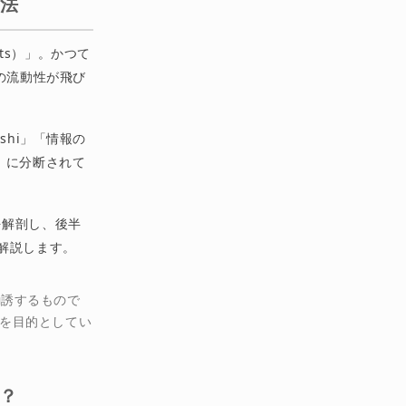
略法
ets）」。かつて
の流動性が飛び
shi」「情報の
ブ）に分断されて
を解剖し、後半
解説します。
は勧誘するもので
を目的としてい
う？