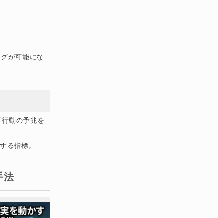
ングが可能にな
事行動の予兆を
する指標。
手法