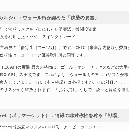
shi（カルシ）：ウォール街が認めた「鉄壁の要塞」
ー:
法的リスクをゼロにしたい堅実派、機関投資家
度を利用したヘッジ、スイングトレード
、予測市場界の「優等生（スーツ組）」です。CFTC（米商品先物取引委
信頼性はニューヨーク証券取引所と同等です。
FIX APIの実装
最大の特徴は、ゴールドマン・サックスなどの大手
FIX API
」の実装です。これにより、ウォール街のアルゴリズムが株
参入しています。 KYC（本人確認）は必須ですが、その対価として
のリスクから解放されます。「おふざけ」なしで、淡々と資産を運
ymarket（ポリマーケット）：情報の非対称性を狩る「戦場」
ー:
情報感度マックスのDeFi民、アービトラージャー