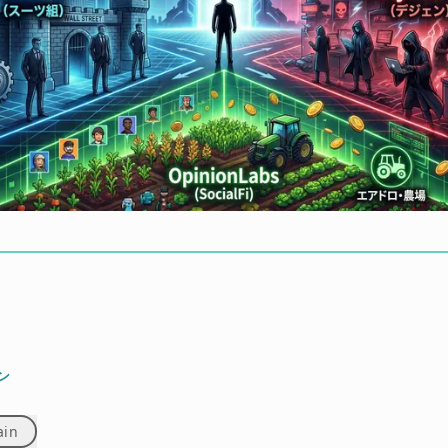
ン
ain