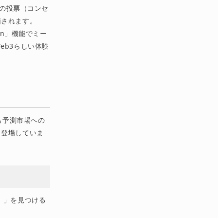
の投票（コンセ
価されます。
en」機能でミー
eb3らしい体験
やVCも予測市場への
も登場していま
）」を見つける