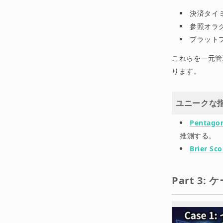
決済タイミ
参照オラ
プラットフ
これらを一元管
ります。
ユニークな
Pentagon
推測する。
Brier Sc
Part 3