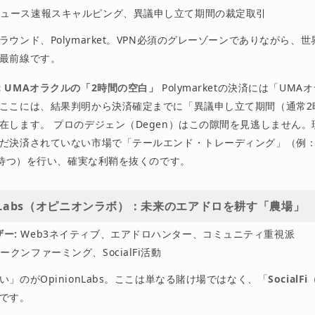
ュース速報スキャルピング、異議申し立て期間の裁定取引
ラウンド、Polymarket。VPN必須のグレーゾーンでありながら、
最前線です。
側：UMAオラクルの「2時間の空白」
Polymarketの決済には「UM
ここには、結果判明から決済確定までに「異議申し立て期間（通常2
在します。 プロのデジェン（Degen）はこの隙間を見逃しません
だ決済されていない市場で「テールエンド・トレーディング」（例：$
済を待つ）を行い、確実な利鞘を抜くのです。
nionLabs（オピニオンラボ）：未来のエアドロを耕す「農場」
ー:
Web3ネイティブ、エアドロハンター、コミュニティ重視派
ークンファーミング、SocialFi活動
」のがOpinionLabs。ここは単なる賭け場ではなく、「
Social
です。