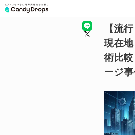
【流行
現在地
術比較
ージ事