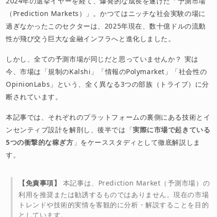
2024年の選挙イヤーを経て、爆発的な成長を遂げた「予測市場
（Prediction Markets）」。かつてはニッチな社会実験の場に
過ぎなかったこのセクターは、2025年現在、数十億ドルの流動
性が飛び交う巨大な金融インフラへと進化しました。
しかし、全ての予測市場が同じだと思っていませんか？ 実は
今、市場は「規制のKalshi」「情報のPolymarket」「社会性の
OpinionLabs」という、全く異なる3つの部族（トライブ）に分
断されています。
本記事では、それぞれのプラットフォームの裏側にある技術とイ
ンセンティブ設計を解剖し、後半では「
実際に市場で起きている
5つの衝撃的な稼ぎ方
」をケーススタディとして徹底解説しま
す。
【免責事項】
本記事は、Prediction Market（予測市場）の
利用を推奨または勧誘するものではありません。現在の市場
トレンドや技術的実情を客観的に分析・解説することを目的
としています。