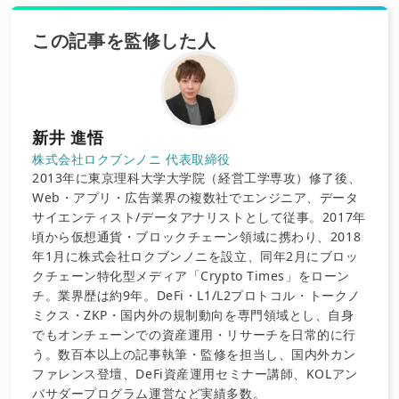
この記事を監修した人
新井 進悟
株式会社ロクブンノニ 代表取締役
2013年に東京理科大学大学院（経営工学専攻）修了後、
Web・アプリ・広告業界の複数社でエンジニア、データ
サイエンティスト/データアナリストとして従事。2017年
頃から仮想通貨・ブロックチェーン領域に携わり、2018
年1月に株式会社ロクブンノニを設立、同年2月にブロッ
クチェーン特化型メディア「Crypto Times」をローン
チ。業界歴は約9年。DeFi・L1/L2プロトコル・トークノ
ミクス・ZKP・国内外の規制動向を専門領域とし、自身
でもオンチェーンでの資産運用・リサーチを日常的に行
う。数百本以上の記事執筆・監修を担当し、国内外カン
ファレンス登壇、DeFi資産運用セミナー講師、KOLアン
バサダープログラム運営など実績多数。