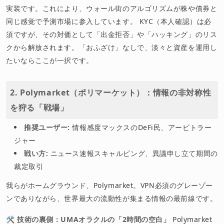
実装です。これにより、ウォール街のアルゴリズムが株や債券と
同じ感覚で予測市場に参入しています。 KYC（本人確認）は必
須ですが、その対価として「出金拒否」や「ハッキング」のリス
クから解放されます。「おふざけ」なしで、淡々と資産を運用し
たいならここが一択です。
2. Polymarket（ポリマーケット）：情報の非対称性
を狩る「戦場」
推奨ユーザー:
情報感度マックスのDeFi民、アービトラー
ジャー
戦い方:
ニュース速報スキャルピング、異議申し立て期間の
裁定取引
我らがホームグラウンド、Polymarket。VPN必須のグレーゾー
ンでありながら、世界最大の流動性が集まる情報の最前線です。
🛠 技術の裏側：UMAオラクルの「2時間の空白」
Polymarket