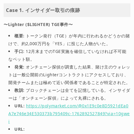
Case 1. インサイダー取引の痕跡
〜Lighter ($LIGHTER) TGE事件〜
概要:
トークン発行（TGE）が年内に行われるかどうかの賭
けで、約2,000万円を「YES」に投じた人物がいた。
手口:
12月末までのTGE実施を確信していなければ不可能
なベット額。
発覚:
オンチェーン探偵が調査した結果、賭け主のウォレッ
トは一般公開前のLighterコントラクトにアクセスしており、
開発チームまたは極めて近い関係者であることが特定された。
教訓:
ブロックチェーンは全てを記憶している。インサイダ
ーは「オンチェーン探偵」によって丸裸にされる。
URL:
https://polymarket.com/@0x1E9c0e8D5921dEa0
A7e746e34E530373b795409c-1762892527849?via=10gwe
i
URL: