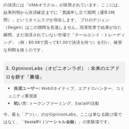
の決済には「UMAオラクル」が採用されています。ここには、
結果判明から決済確定までに「異議申し立て期間（通常2時
間）」というタイムラグが存在します。 プロのデジェン
（Degen）はこの隙間を見逃しません。現実世界で結果が出た
瞬間、まだ決済されていない市場で「テールエンド・トレーディ
ング」（例：$0.98で買って$1.00で決済を待つ）を行い、確実
な利鞘を抜くのです。
3. OpinionLabs（オピニオンラボ）：未来のエアド
ロを耕す「農場」
推奨ユーザー:
Web3ネイティブ、エアドロハンター、コミ
ュニティ重視派
戦い方:
トークンファーミング、SocialFi活動
今、最も「アツい」のがOpinionLabs。ここは単なる賭け場で
はなく、「
SocialFi（ソーシャル金融
）」の実験場です。