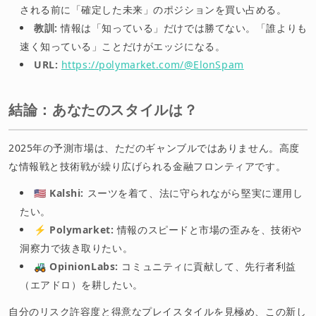
される前に「確定した未来」のポジションを買い占める。
教訓:
情報は「知っている」だけでは勝てない。「誰よりも
速く知っている」ことだけがエッジになる。
URL:
https://polymarket.com/@ElonSpam
結論：あなたのスタイルは？
2025年の予測市場は、ただのギャンブルではありません。高度
な情報戦と技術戦が繰り広げられる金融フロンティアです。
🇺🇸
Kalshi:
スーツを着て、法に守られながら堅実に運用し
たい。
⚡
Polymarket:
情報のスピードと市場の歪みを、技術や
洞察力で抜き取りたい。
🚜
OpinionLabs:
コミュニティに貢献して、先行者利益
（エアドロ）を耕したい。
自分のリスク許容度と得意なプレイスタイルを見極め、この新し