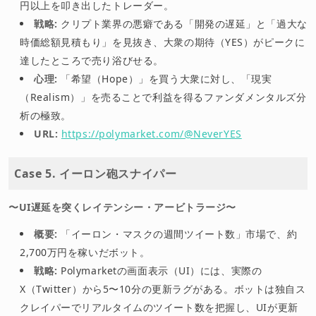
円以上を叩き出したトレーダー。
戦略:
クリプト業界の悪癖である「開発の遅延」と「過大な
時価総額見積もり」を見抜き、大衆の期待（YES）がピークに
達したところで売り浴びせる。
心理:
「希望（Hope）」を買う大衆に対し、「現実
（Realism）」を売ることで利益を得るファンダメンタルズ分
析の極致。
URL:
https://polymarket.com/@NeverYES
Case 5. イーロン砲スナイパー
〜UI遅延を突くレイテンシー・アービトラージ〜
概要:
「イーロン・マスクの週間ツイート数」市場で、約
2,700万円を稼いだボット。
戦略:
Polymarketの画面表示（UI）には、実際の
X（Twitter）から5〜10分の更新ラグがある。ボットは独自ス
クレイパーでリアルタイムのツイート数を把握し、UIが更新