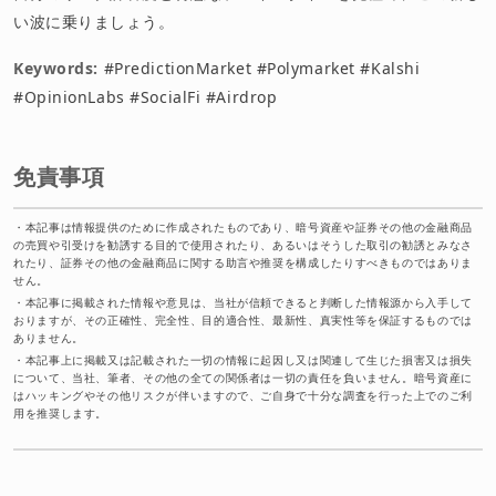
い波に乗りましょう。
Keywords:
#PredictionMarket #Polymarket #Kalshi
#OpinionLabs #SocialFi #Airdrop
免責事項
・
本記事は情報提供のために作成されたものであり、暗号資産や証券その他の金融商品
の売買や引受けを勧誘する目的で使用されたり、あるいはそうした取引の勧誘とみなさ
れたり、証券その他の金融商品に関する助言や推奨を構成したりすべきものではありま
せん。
・
本記事に掲載された情報や意見は、当社が信頼できると判断した情報源から入手して
おりますが、その正確性、完全性、目的適合性、最新性、真実性等を保証するものでは
ありません。
・
本記事上に掲載又は記載された一切の情報に起因し又は関連して生じた損害又は損失
について、当社、筆者、その他の全ての関係者は一切の責任を負いません。暗号資産に
はハッキングやその他リスクが伴いますので、ご自身で十分な調査を行った上でのご利
用を推奨します。