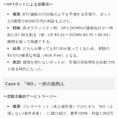
〜HFTボットによる必勝法〜
概要:
BTC価格の15分後の上下を予測する市場で、ボット
が3週間で約300万円の利益を上げた。
戦略:
高ボラティリティ時、UPとDOWNの価格合計が一時
的に$1.00を割る（例：UP $0.23 + DOWN $0.70 = $0.93）
瞬間を狙って両建てする。
結果:
どちらが勝っても$1.00が返ってくるため、差額の
$0.07が確実な利益（Risk Free）となる。
教訓:
感情を持たないボットが、市場の非効率性を自動で刈
り取る時代になった。
Case 4. 「NO」一択の処刑人
〜悲観主義的アービトラージ〜
概要:
プレマーケット（未上場市場）でひたすら「NO（上
場しない/条件未達）」に賭け続け、勝率100%・利益1,000万