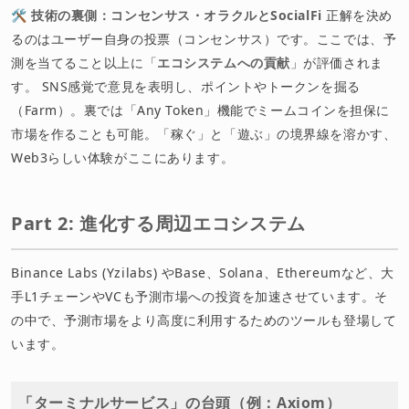
🛠 技術の裏側：コンセンサス・オラクルとSocialFi
正解を決め
るのはユーザー自身の投票（コンセンサス）です。ここでは、予
測を当てること以上に「
エコシステムへの貢献
」が評価されま
す。 SNS感覚で意見を表明し、ポイントやトークンを掘る
（Farm）。裏では「Any Token」機能でミームコインを担保に
市場を作ることも可能。「稼ぐ」と「遊ぶ」の境界線を溶かす、
Web3らしい体験がここにあります。
Part 2: 進化する周辺エコシステム
Binance Labs (Yzilabs) やBase、Solana、Ethereumなど、大
手L1チェーンやVCも予測市場への投資を加速させています。そ
の中で、予測市場をより高度に利用するためのツールも登場して
います。
「ターミナルサービス」の台頭（例：Axiom）