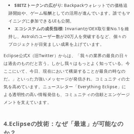
$BITZトークンの広がり:
Backpackウォレットでの価格追
跡開始や、ゲーム報酬としての活用が進んでいます。誰でもマ
イニングに参加できるUIも公開。
エコシステムの成長指標:
InvariantがDEX取引量No.1を維
持し、Astrolのユーザー数が20万人を突破するなど、個々の
プロジェクトが目覚ましい成果を上げています。
Eclipse公式X（旧Twitter）からは、「我々の業界の最良の日々
は過去のものだと言う。しかし我々はもっとよく知っている。今
ここにいて、今日、現在において構築することが最良の時なの
だ。」といった力強いメッセージが発信され、コミュニティの士
気を高めています。ニュースレター「Everything Eclipse」に
よる透明性の高い情報発信も、コミュニティの信頼とエンゲージ
メントを支えています。
4.Eclipseの技術：なぜ「最速」が可能なの
か？