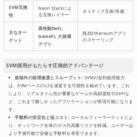
EVM互換
Neon Stackによ
ネイティブ互換/等価
る互換レイヤー
性
高性能DeFi,
主なター
既存Ethereumアプリ
GameFi, 大規模
のスケーリング
ゲット
アプリ
SVM採用がもたらす圧倒的アドバンテージ
規格外の処理速度とスループット:
SVMの並列処理能力
は、EVMベースのL2を凌駕する可能性を秘めています。これ
により、リアルタイム性が重要なゲームや高頻度取引DeFiな
ど、これまで難しかったアプリケーションが実現可能になりま
す。
手数料の安定化と低コスト:
ローカルフィーマーケットによ
り、ネットワーク全体のガス代高騰リスクを軽減。ユーザーは
より予測可能で安価な手数料を享受できます。