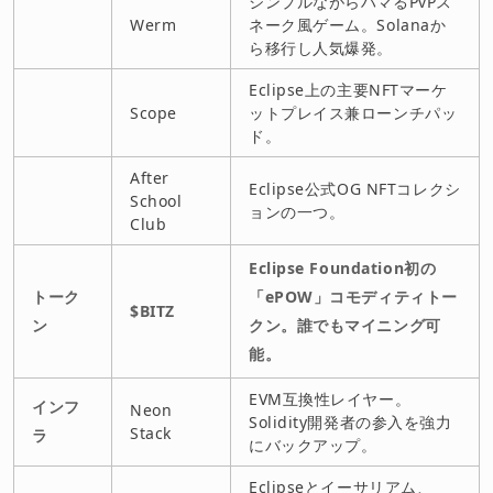
シンプルながらハマるPvPス
Werm
ネーク風ゲーム。Solanaか
ら移行し人気爆発。
Eclipse上の主要NFTマーケ
Scope
ットプレイス兼ローンチパッ
ド。
After
Eclipse公式OG NFTコレクシ
School
ョンの一つ。
Club
Eclipse Foundation初の
トーク
「ePOW」コモディティトー
$BITZ
ン
クン。誰でもマイニング可
能。
EVM互換性レイヤー。
インフ
Neon
Solidity開発者の参入を強力
Stack
ラ
にバックアップ。
Eclipseとイーサリアム、