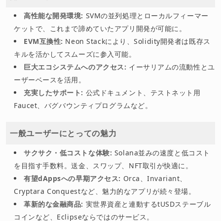
高性能な開発環境:
SVMの並列処理とローカルフィーマー
ケットで、これまで諦めていたアプリ開発が可能に。
EVM互換性:
Neon Stackにより、Solidity開発者は既存ス
キルを活かしてスムーズに参入可能。
巨大エコシステムへのアクセス:
イーサリアムの流動性とユ
ーザーベースを活用。
充実したサポート:
公式ドキュメント、テストネット用
Faucet、バグバウンティプログラムなど。
一般ユーザーにとっての魅力
サクサク・低コストな体験:
Solana並みの速度と低コスト
を目指す手数料。送金、スワップ、NFT取引が快適に。
有望dAppsへの早期アクセス:
Orca、Invariant、
Cryptara Conquestなど、魅力的なアプリが続々登場。
革新的な金融商品:
実世界資産と連動するtUSDステーブル
コインなど、Eclipseならではのサービス。