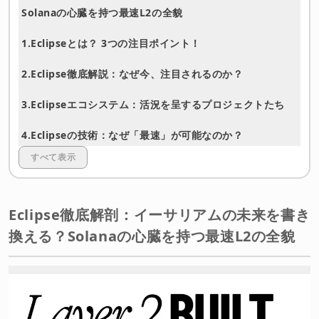
Solanaの心臓を持つ最速L2の全貌
1.Eclipseとは？ 3つの注目ポイント！
2.Eclipse徹底解説：なぜ今、注目されるのか？
3.Eclipseエコシステム：活況を呈するプロジェクトたち
4.Eclipseの技術：なぜ「最速」が可能なのか？
すべて表示
5.Eclipseの強み：他のL2と何が違うのか？
6.Eclipseの未来図：Web3の新たな経済圏を目指して
Eclipse徹底解剖：イーサリアムの未来を書き
7.Eclipseの魅力とエアドロップの可能性
換える？Solanaの心臓を持つ最速L2の全貌
8.エアドロップの噂と参加戦略（$ESトークン）
まとめと今後の展望：EclipseはWeb3のゲームチェンジャ
ーとなるか？