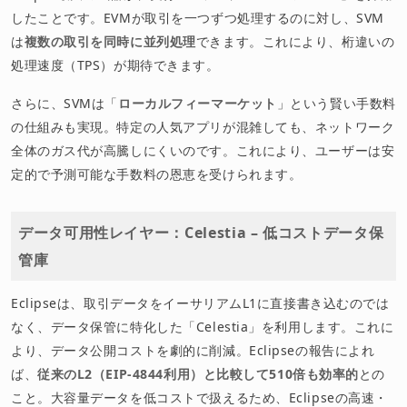
したことです。EVMが取引を一つずつ処理するのに対し、SVM
は
複数の取引を同時に並列処理
できます。これにより、桁違いの
処理速度（TPS）が期待できます。
さらに、SVMは「
ローカルフィーマーケット
」という賢い手数料
の仕組みも実現。特定の人気アプリが混雑しても、ネットワーク
全体のガス代が高騰しにくいのです。これにより、ユーザーは安
定的で予測可能な手数料の恩恵を受けられます。
データ可用性レイヤー：Celestia – 低コストデータ保
管庫
Eclipseは、取引データをイーサリアムL1に直接書き込むのでは
なく、データ保管に特化した「Celestia」を利用します。これに
より、データ公開コストを劇的に削減。Eclipseの報告によれ
ば、
従来のL2（EIP-4844利用）と比較して510倍も効率的
との
こと。大容量データを低コストで扱えるため、Eclipseの高速・