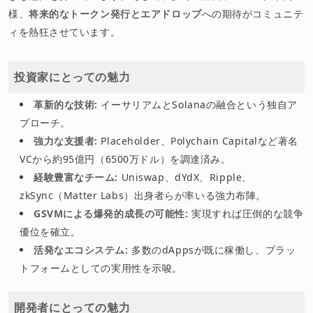
様、
将来的なトークン発行とエアドロップ
への期待がコミュニテ
ィを熱狂させています。
投資家にとっての魅力
革新的な技術:
イーサリアムとSolanaの融合という独自ア
プローチ。
強力な支援者:
Placeholder、Polychain Capitalなど著名
VCから約95億円（6500万ドル）を調達済み。
経験豊富なチーム:
Uniswap、dYdX、Ripple、
zkSync（Matter Labs）出身者らが率いる強力布陣。
GSVMによる爆発的成長の可能性:
実現すれば圧倒的な競争
優位を確立。
活発なエコシステム:
多数のdAppsが既に稼働し、プラッ
トフォームとしての実用性を示唆。
開発者にとっての魅力