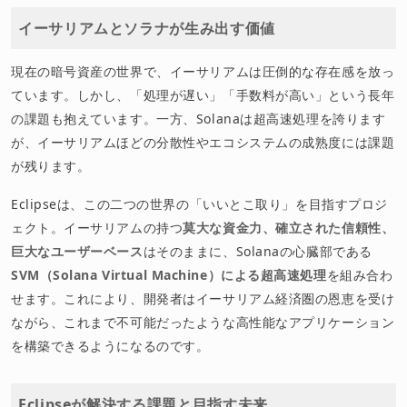
イーサリアムとソラナが生み出す価値
現在の暗号資産の世界で、イーサリアムは圧倒的な存在感を放っ
ています。しかし、「処理が遅い」「手数料が高い」という長年
の課題も抱えています。一方、Solanaは超高速処理を誇ります
が、イーサリアムほどの分散性やエコシステムの成熟度には課題
が残ります。
Eclipseは、この二つの世界の「いいとこ取り」を目指すプロジ
ェクト。イーサリアムの持つ
莫大な資金力、確立された信頼性、
巨大なユーザーベース
はそのままに、Solanaの心臓部である
SVM（Solana Virtual Machine）による超高速処理
を組み合わ
せます。これにより、開発者はイーサリアム経済圏の恩恵を受け
ながら、これまで不可能だったような高性能なアプリケーション
を構築できるようになるのです。
Eclipseが解決する課題と目指す未来