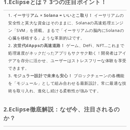
1.Eclipseとは？ 3つの注目ポイント！
イーサリアム × Solana = いいとこ取り！
イーサリアムの
安全性と莫大な資金はそのままに、Solanaの高速処理エンジ
ン「SVM」を搭載。まるで「イーサリアムの脳内にSolanaの
心臓を移植する」ような革新的L2です。
次世代dAppsの高速道路！
ゲーム、DeFi、NFT…これまで
処理速度がネックだったアプリもサクサク動く！開発者はアイ
デアを存分に活かせ、ユーザーはストレスフリーな体験を享受
できます。
モジュラー設計で未来も安心！
ブロックチェーンの各機能
を「モジュール」として組み合わせる最新設計。常に最適な技
術を取り入れ、進化し続ける柔軟性が強みです。
2.Eclipse徹底解説：なぜ今、注目されるの
か？