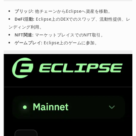
ブリッジ:
他チェーンからEclipseへ資産を移動。
DeFi活動:
Eclipse上のDEXでのスワップ、流動性提供、レ
ンディング利用。
NFT関連:
マーケットプレイスでのNFT取引。
ゲームプレイ:
Eclipse上のゲームに参加。