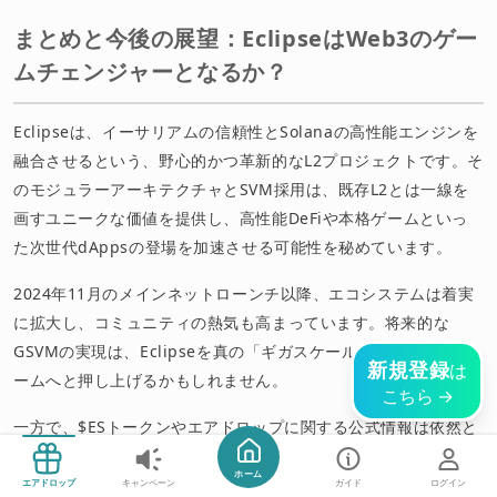
まとめと今後の展望：EclipseはWeb3のゲー
ムチェンジャーとなるか？
Eclipseは、イーサリアムの信頼性とSolanaの高性能エンジンを
融合させるという、野心的かつ革新的なL2プロジェクトです。そ
のモジュラーアーキテクチャとSVM採用は、既存L2とは一線を
画すユニークな価値を提供し、高性能DeFiや本格ゲームといっ
た次世代dAppsの登場を加速させる可能性を秘めています。
2024年11月のメインネットローンチ以降、エコシステムは着実
に拡大し、コミュニティの熱気も高まっています。将来的な
GSVMの実現は、Eclipseを真の「ギガスケール」プラットフォ
新規登録
は
ームへと押し上げるかもしれません。
こちら →
一方で、$ESトークンやエアドロップに関する公式情報は依然と
して限定的であり、ブロックエクスプローラーの稼働状況につい
今すぐ始める
ホーム
ても注意深い確認が必要です。技術的な完成度、約束されたパフ
エアドロップ
キャンペーン
ガイド
ログイン