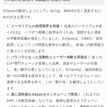
Eclipseが解決しようとしているのは、Web3が広く普及するた
めの大きな壁です。
イーサリアムの処理限界を突破！
従来のイーサリアムや多
くのL2は、一つずつ順番に処理を行うため、混雑すると遅延
や手数料高騰が発生していました。Eclipseは、SVMの「並列
処理」によってこの問題を根本から解決し、桁違いの処理能力
と低コストを目指します。
バラバラになった流動性とユーザー体験を再統合！
多くの
L2や専門チェーンが登場した結果、資金やユーザーが分散
し、使い勝手が悪くなっていました。Eclipseは、超高性能な
単一のL2環境を提供することで、様々なアプリがスムーズに
連携できる世界を作り、この「断片化」を解消しようとしてい
ます。
真に高性能なdAppsをオンチェーンで実現！
これまでの
DeFi（分散型金融）などでは、複雑な処理をオフチェーン
（ブロックチェーンの外）で行うことが多く、透明性や組み合