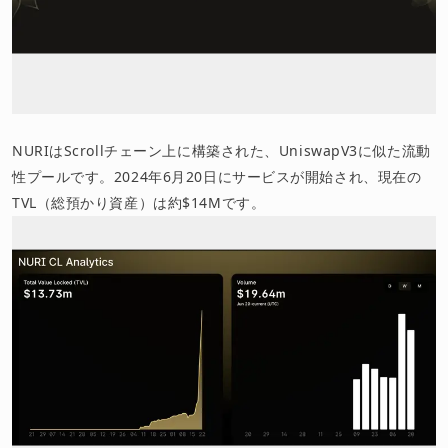
NURIはScrollチェーン上に構築された、UniswapV3に似た流動
性プールです。2024年6月20日にサービスが開始され、現在の
TVL（総預かり資産）は約$14Mです。