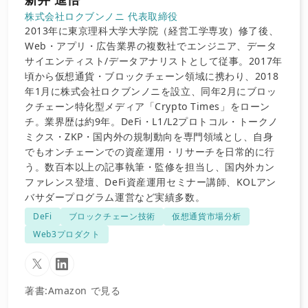
株式会社ロクブンノニ 代表取締役
2013年に東京理科大学大学院（経営工学専攻）修了後、
Web・アプリ・広告業界の複数社でエンジニア、データ
サイエンティスト/データアナリストとして従事。2017年
頃から仮想通貨・ブロックチェーン領域に携わり、2018
年1月に株式会社ロクブンノニを設立、同年2月にブロッ
クチェーン特化型メディア「Crypto Times」をローン
チ。業界歴は約9年。DeFi・L1/L2プロトコル・トークノ
ミクス・ZKP・国内外の規制動向を専門領域とし、自身
でもオンチェーンでの資産運用・リサーチを日常的に行
う。数百本以上の記事執筆・監修を担当し、国内外カン
ファレンス登壇、DeFi資産運用セミナー講師、KOLアン
バサダープログラム運営など実績多数。
DeFi
ブロックチェーン技術
仮想通貨市場分析
Web3プロダクト
著書
:
Amazon で見る