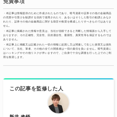
免責事項
・
本記事は情報提供のために作成されたものであり、暗号資産や証券その他の金融商品
の売買や引受けを勧誘する目的で使用されたり、あるいはそうした取引の勧誘とみなさ
れたり、証券その他の金融商品に関する助言や推奨を構成したりすべきものではありま
せん。
・
本記事に掲載された情報や意見は、当社が信頼できると判断した情報源から入手して
おりますが、その正確性、完全性、目的適合性、最新性、真実性等を保証するものでは
ありません。
・
本記事上に掲載又は記載された一切の情報に起因し又は関連して生じた損害又は損失
について、当社、筆者、その他の全ての関係者は一切の責任を負いません。暗号資産に
はハッキングやその他リスクが伴いますので、ご自身で十分な調査を行った上でのご利
用を推奨します。
この記事を監修した人
新井 進悟