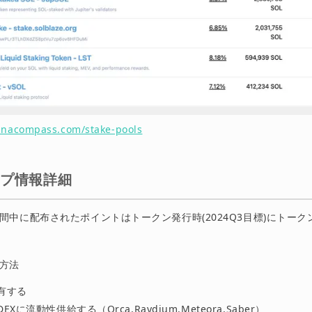
lanacompass.com/stake-pools
ップ情報詳細
間中に配布されたポイントはトークン発行時(2024Q3目標)にトー
方法
保有する
DEXに流動性供給する（Orca,Raydium,Meteora,Saber）