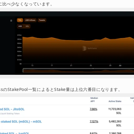
80Mに比べ少なくなっています。
passのStakePool一覧によるとStake量は上位六番目になります。