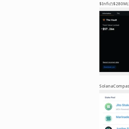
$Infiの$2
SolanaCom