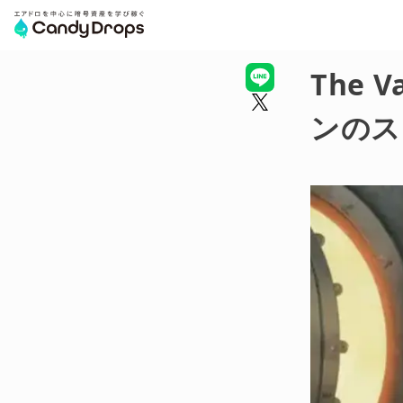
The 
ンのス