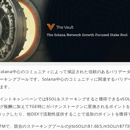
tは、Solana中心のコミュニティによって保証された信頼のあるバリデ
ーキングプールです。Solana中心のコミュニティに関連するバリデ
ます。
イントキャンペーンでは$SOLをステーキングすると獲得できるvSO
グ報酬に加えてTGE時にガバナンストークンに変換されるポイント
をロックしたり、他DEXで流動性提供することで追加のポイントを獲得
7Mで、競合のステーキングプールのJitoSOLの$1.6b5,mSOLの$773b