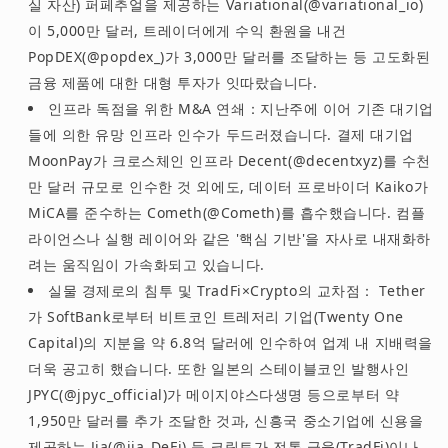
실 자산) 퍼페추얼을 제공하는 Variational(@variational_io)
이 5,000만 달러, 트레이더에게 수익 환원을 내건
PopDEX(@popdex_)가 3,000만 달러를 조달하는 등 고도화된
금융 제품에 대한 대형 투자가 잇따랐습니다.
인프라 독점을 위한 M&A 연쇄：지난주에 이어 기존 대기업
들에 의한 유망 인프라 인수가 두드러졌습니다. 결제 대기업
MoonPay가 크로스체인 인프라 Decent(@decentxyz)를 수천
만 달러 규모로 인수한 것 외에도, 데이터 프로바이더 Kaiko가
MiCA를 준수하는 Cometh(@Cometh)를 흡수했습니다. 컴플
라이언스나 실행 레이어와 같은 '핵심 기반'을 자사로 내재화하
려는 움직임이 가속화되고 있습니다.
실물 경제로의 침투 및 TradFi×Crypto의 교차점： Tether
가 SoftBank로부터 비트코인 트레저리 기업(Twenty One
Capital)의 지분을 약 6.8억 달러에 인수하여 업계 내 지배력을
더욱 공고히 했습니다. 또한 일본의 스테이블코인 발행사인
JPYC(@jpyc_official)가 메이지야스다생명 등으로부터 약
1,950만 달러를 추가 조달한 것과, 신흥국 중소기업에 신용을
제공하는 Jia(@jia_DeFi) 등 크립토가 전통 금융(TradFi)이나