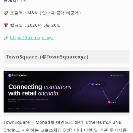
공개입니다.
💸 조달액：M&A（인수자·금액 비공개）
📅 발표일：2026년 5월 20일
🔗
https://tokenops.xyz
TownSquare（@TownSquarexyz）
TownSquare는 Monad를 메인으로 하며, Ethereum과 BNB
Chain도 지원하는 크로스체인 DeFi 머니 마켓 및 기관 투자자용