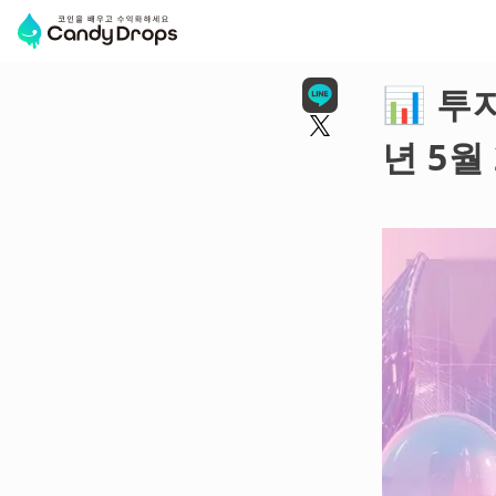
📊 투
년 5월 