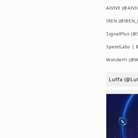
AIVIVE (@AIV
IREN (@IREN
SignalPlus (
SpeedLabs | 
WonderFi (@
Luffa (@Lu