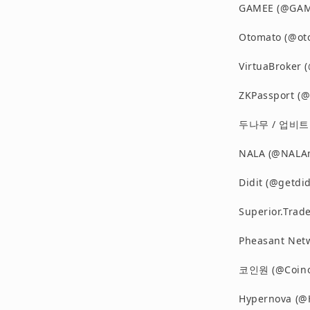
GAMEE (@GAM
Otomato (@ot
VirtuaBroker
ZKPassport (
두나무 / 업비트 (
NALA (@NALA
Didit (@getdi
Superior.Tra
Pheasant Ne
코인원 (@Coino
Hypernova (@