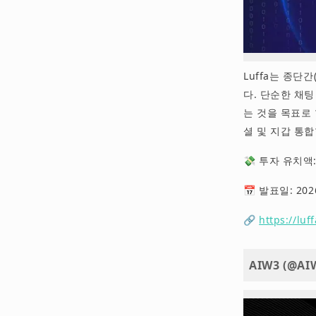
Luffa는 종단
다. 단순한 채
는 것을 목표로 합
셜 및 지갑 통
💸 투자 유치액: 
📅 발표일: 20
🔗
https://luf
AIW3 (@AIW