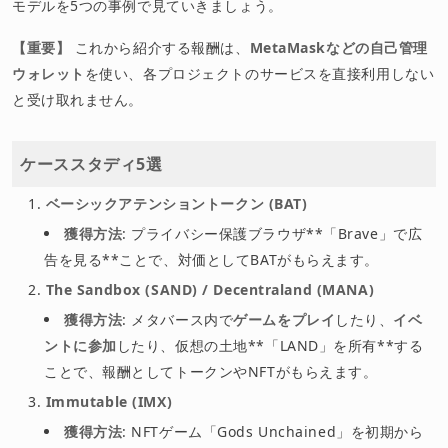
モデルを5つの事例で見ていきましょう。
【重要】
これから紹介する報酬は、
MetaMaskなどの自己管理
ウォレット
を使い、各プロジェクトのサービスを直接利用しない
と受け取れません。
ケーススタディ5選
ベーシックアテンショントークン (BAT)
獲得方法
: プライバシー保護ブラウザ**「Brave」で広
告を見る**ことで、対価としてBATがもらえます。
The Sandbox (SAND) / Decentraland (MANA)
獲得方法
: メタバース内で
ゲームをプレイ
したり、
イベ
ントに参加
したり、仮想の土地**「LAND」を所有**する
ことで、報酬としてトークンやNFTがもらえます。
Immutable (IMX)
獲得方法
: NFTゲーム「Gods Unchained」を初期から