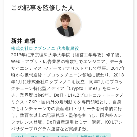
この記事を監修した人
新井 進悟
株式会社ロクブンノニ 代表取締役
2013年に東京理科大学大学院（経営工学専攻）修了後、
Web・アプリ・広告業界の複数社でエンジニア、データ
サイエンティスト/データアナリストとして従事。2017年
頃から仮想通貨・ブロックチェーン領域に携わり、2018
年1月に株式会社ロクブンノニを設立、同年2月にブロッ
クチェーン特化型メディア「Crypto Times」をローン
チ。業界歴は約9年。DeFi・L1/L2プロトコル・トークノ
ミクス・ZKP・国内外の規制動向を専門領域とし、自身
でもオンチェーンでの資産運用・リサーチを日常的に行
う。数百本以上の記事執筆・監修を担当し、国内外カン
ファレンス登壇、DeFi資産運用セミナー講師、KOLアン
バサダープログラム運営など実績多数。