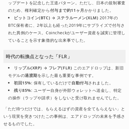
ップデートを記念した王道パターン。ただし、日本の規制審査
のため、権利確定から
付与まで約11ヶ月
かかりました。
ビットコイン(BTC) → ステラルーメン(XLM)
2017年の
BTC保有者に、2年以上も経った2019年にサプライズで付与さ
れた異例のケース。Coincheckがユーザー資産を誠実に管理し
ていることを示す象徴的な出来事でした。
時代の転換点となった「FLR」
リップル(XRP) → フレア(FLR)
このエアドロップは、新旧
モデルの
過渡期
を示した最も重要な事例です。
初回15%
: 保有しているだけで
自動付与
されました。
残り85%
: ユーザー自身が外部ウォレットへ送金し、特定
の操作（ラップや請求）をしないと受け取れませんでした。
「ただ待つだけでは、もらえるはずの資産を全てもらえない」と
いう現実を突きつけたこの事例は、エアドロップの未来を予感さ
せるものでした。