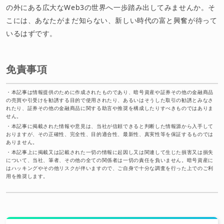
の外にある広大なWeb3の世界へ一歩踏み出してみませんか。そ
こには、あなたがまだ知らない、新しい時代の富と興奮が待って
いるはずです。
免責事項
・
本記事は情報提供のために作成されたものであり、暗号資産や証券その他の金融商品
の売買や引受けを勧誘する目的で使用されたり、あるいはそうした取引の勧誘とみなさ
れたり、証券その他の金融商品に関する助言や推奨を構成したりすべきものではありま
せん。
・
本記事に掲載された情報や意見は、当社が信頼できると判断した情報源から入手して
おりますが、その正確性、完全性、目的適合性、最新性、真実性等を保証するものでは
ありません。
・
本記事上に掲載又は記載された一切の情報に起因し又は関連して生じた損害又は損失
について、当社、筆者、その他の全ての関係者は一切の責任を負いません。暗号資産に
はハッキングやその他リスクが伴いますので、ご自身で十分な調査を行った上でのご利
用を推奨します。