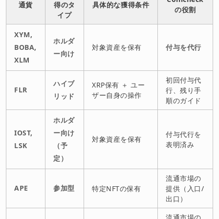
通貨
得のタ
具体的な獲得条件
の役割
イプ
XYM,
ホルダ
BOBA,
対象資産を保有
付与を代行
ー向け
XLM
初回付与代
ハイブ
XRP保有 ＋ ユー
FLR
行、残り手
ザー自身の操作
リッド
順のガイド
ホルダ
IOST,
ー向け
付与代行を
対象資産を保有
表明済み
LSK
（予
定）
流通市場の
APE
参加型
特定NFTの保有
提供（入口/
出口）
流通市場の