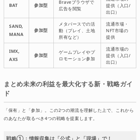
Braveブラウザで
BAT
参加型
提供（入口/
広告を閲覧
出口）
メタバースでの活
流通市場・
SAND,
参加型
動（プレイ、土地
NFT市場の
MANA
所有など）
提供
流通市場の
IMX,
ゲームプレイやプ
参加型
提供（入口/
ロモーション参加
AXS
出口）
まとめ未来の利益を最大化する新・戦略ガイ
ド
「保有」と「参加」。この2つの潮流を理解した上で、これから
のあなたが取るべき4つの戦略を提案します。
戦略①：情報収集は「公式」と「現場」で！