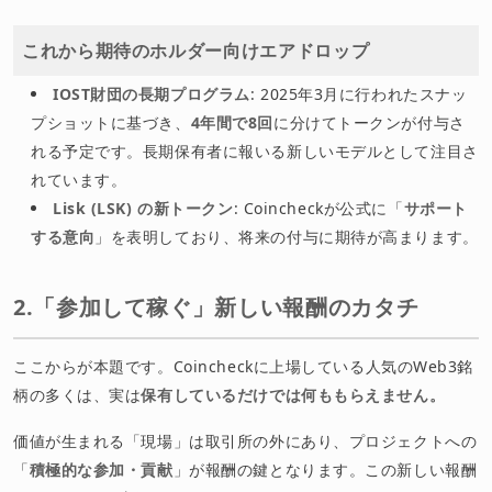
これから期待のホルダー向けエアドロップ
IOST財団の長期プログラム
: 2025年3月に行われたスナッ
プショットに基づき、
4年間で8回
に分けてトークンが付与さ
れる予定です。長期保有者に報いる新しいモデルとして注目さ
れています。
Lisk (LSK) の新トークン
: Coincheckが公式に「
サポート
する意向
」を表明しており、将来の付与に期待が高まります。
2.「参加して稼ぐ」新しい報酬のカタチ
ここからが本題です。Coincheckに上場している人気のWeb3銘
柄の多くは、実は
保有しているだけでは何ももらえません。
価値が生まれる「現場」は取引所の外にあり、プロジェクトへの
「
積極的な参加・貢献
」が報酬の鍵となります。この新しい報酬