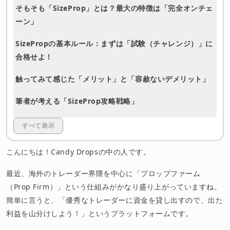
そもそも「SizeProp」とは？最大の特徴は「完全オンチェ
ーン」
SizePropの基本ルール：まずは「試験（チャレンジ）」に
合格せよ！
触ってみて感じた「メリット」と「容赦ないデメリット」
筆者が考える「SizeProp攻略戦略」
まとめ：どんな人におすすめ？
すべて表示
免責事項
こんにちは！Candy Dropsの中の人です。
最近、海外のトレーダー界隈を中心に「プロップファーム
（Prop Firm）」という仕組みがかなり盛り上がっていますね。
簡単に言うと、「優秀なトレーダーに資金を貸し出すので、出た
利益を山分けしよう！」というプラットフォームです。