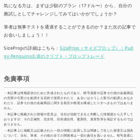
気になる方は、まずは少額のプラン（17ドル〜）から、自分の
腕試しとしてチャレンジしてみてはいかがでしょうか？
筆者は無事テストを通過することができるのか？また次の記事で
お会いしましょう！！
SizePropの詳細はこちら：
SizeProp（サイズプロップ）｜Pud
gy Penguins出資のクリプト・プロップトレード
免責事項
・
本記事は情報提供のために作成されたものであり、暗号資産や証券その他の金融商品
の売買や引受けを勧誘する目的で使用されたり、あるいはそうした取引の勧誘とみなさ
れたり、証券その他の金融商品に関する助言や推奨を構成したりすべきものではありま
せん。
・
本記事に掲載された情報や意見は、当社が信頼できると判断した情報源から入手して
おりますが、その正確性、完全性、目的適合性、最新性、真実性等を保証するものでは
ありません。
・
本記事上に掲載又は記載された一切の情報に起因し又は関連して生じた損害又は損失
について、当社、筆者、その他の全ての関係者は一切の責任を負いません。暗号資産に