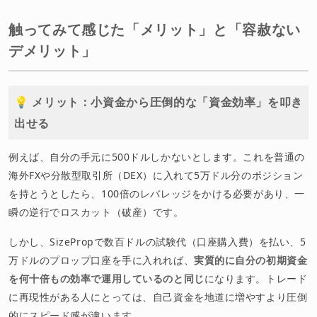
触ってみて感じた「メリット」と「容赦ない
デメリット」
💡 メリット：小資金から圧倒的な「資金効率」を叩き
出せる
例えば、自分の手元に500ドルしかないとします。これを普通の
海外FXや分散型取引所（DEX）に入れて5万ドル分のポジション
を持とうとしたら、100倍のレバレッジをかける必要があり、一
瞬の逆行でロスカット（破産）です。
しかし、SizePropで数百ドルの試験代（口座購入費）を払い、5
万ドルのプロップ口座を手に入れれば、
実質的に自分の初期資金
を何十倍もの効率で運用しているのと同じ
になります。トレード
に再現性がある人にとっては、自己資金を地道に増やすより圧倒
的にスピード感が違います。