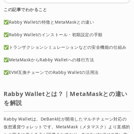
よくある質問（FAQ）
この記事でわかること
まとめ
✅Rabby Walletの特徴とMetaMaskとの違い
✅Rabby Walletのインストール・初期設定の手順
✅トランザクションシミュレーションなどの安全機能の仕組み
✅MetaMaskからRabby Walletへの移行方法
✅EVM互換チェーンでのRabby Walletの活用法
Rabby Walletとは？｜MetaMaskとの違い
を解説
Rabby Walletは、DeBank社が開発したマルチチェーン対応の
仮想通貨ウォレットです。MetaMask（メタマスク）より直感的