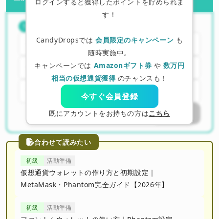
ログインすると獲得したポイントを貯められま
す！
Rabby Walletの開発元はどこ？
（
1
/
3
）
1
CandyDropsでは
会員限定のキャンペーン
も
A. MetaMask社
随時実施中。
キャンペーンでは
Amazonギフト券
や
数万円
B. DeBank社
相当の仮想通貨獲得
のチャンスも！
C. OpenSea社
今すぐ会員登録
既にアカウントをお持ちの方は
こちら
回答する
合わせて読みたい
初級
活動準備
仮想通貨ウォレットの作り方と初期設定｜
MetaMask・Phantom完全ガイド【2026年】
初級
活動準備