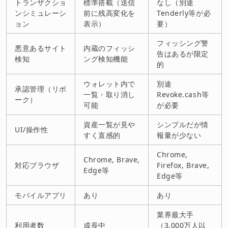
トランザクショ
標準搭載（送信
なし（別途
ンシミュレーシ
前に残高変化を
Tenderly等が必
ョン
表示）
要）
フィッシング警
悪意あるサイト
内蔵のフィッシ
告はあるが限定
検知
ング検知機能
的
ウォレット内で
別途
承認管理（リボ
一覧・取り消し
Revoke.cash等
ーク）
可能
が必要
資産一覧が見や
シンプルだが情
UI/操作性
すく直感的
報量が少ない
Chrome,
Chrome, Brave,
対応ブラウザ
Firefox, Brave,
Edge等
Edge等
モバイルアプリ
あり
あり
業界最大手
利用者数
成長中
（3,000万人以