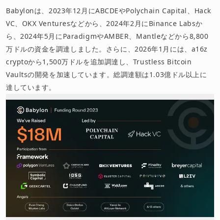
Babylonは、2023年12月にABCDEやPolychain Capital、Hack
VC、OKX Venturesなどから、2024年2月にBinance Labsか
ら、2024年5月にParadigmやAMBER、Mantleなどから8,800
万ドルの資金を調達しました。さらに、2026年1月には、a16z
cryptoから1,500万ドルを追加調達し、Trustless Bitcoin
Vaultsの開発を加速しています。総調達額は1.03億ドル以上に
達しています。