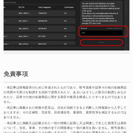
免責事項
・
本記事は情報提供のために作成されたものであり、暗号資産や証券その他の金融商品
の売買や引受けを勧誘する目的で使用されたり、あるいはそうした取引の勧誘とみなさ
れたり、証券その他の金融商品に関する助言や推奨を構成したりすべきものではありま
せん。
・
本記事に掲載された情報や意見は、当社が信頼できると判断した情報源から入手して
おりますが、その正確性、完全性、目的適合性、最新性、真実性等を保証するものでは
ありません。
・
本記事上に掲載又は記載された一切の情報に起因し又は関連して生じた損害又は損失
について、当社、筆者、その他の全ての関係者は一切の責任を負いません。暗号資産に
はハッキングやその他リスクが伴いますので、ご自身で十分な調査を行った上でのご利