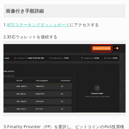
画像付き手順詳細
1.
BTCステーキングダッシュボード
にアクセスする
2.対応ウォレットを接続する
3.Finality Provider（FP）を選択し、ビットコインのPoS投票権