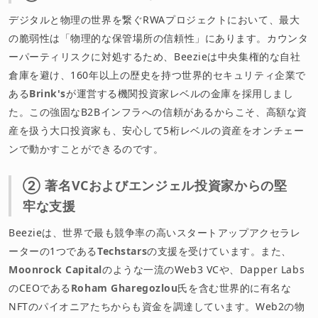
デジタルと物理の世界を繋ぐRWAプロジェクトにおいて、最大
の脆弱性は「物理的な保管場所の信頼性」にあります。カウンタ
ーパーティリスクに対処するため、Beezieは中央集権的な自社
倉庫を避け、160年以上の歴史を持つ世界的セキュリティ企業で
ある
Brink's
が運営する機関投資家レベルの金庫を採用しまし
た。この強固なB2Bインフラへの信頼があるからこそ、高額な資
産を扱う大口投資家も、安心して5桁レベルの資産をオンチェー
ンで動かすことができるのです。
② 著名VCおよびエンジェル投資家からの堅
牢な支援
Beezieは、世界で最も競争率の高いスタートアップアクセラレ
ーターの1つである
Techstars
の支援を受けています。また、
Moonrock Capital
のような一流のWeb3 VCや、Dapper Labs
のCEOである
Roham Gharegozlou
氏を含む世界的に有名な
NFTのパイオニアたちからも資金を調達しています。Web2の物