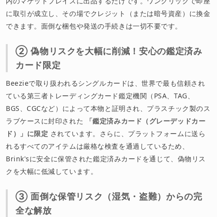
内のマケットプレイスに出品するだけです。ワンクリックで即座
に取引が成立し、その場でクレジット（または暗号資産）に換金
できます。面倒な梱包や発送の手続きは一切不要です。
② 偽物リスクを大幅に削減！安心の鑑定済み
カード限定
Beezieで取り扱われるシングルカードは、世界で最も信頼され
ている第三者トレーディングカード鑑定機関（PSA、TAG、
BGS、CGCなど）によって本物と証明され、プラスチック製のス
ラブケースに封印された
「鑑定済みカード（グレーデッドカー
ド）」に限定
されています。さらに、プラットフォームに送ら
れるすべてのアイテムは厳格な検査を通過しているため、
Brink'sに安全に保管された鑑定済みカードを通じて、偽物リス
クを大幅に低減しています。
③ 面倒な保管リスク（湿気・盗難）からの完
全な解放