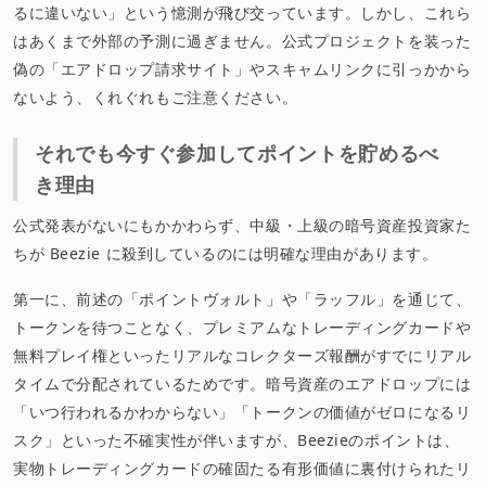
るに違いない」という憶測が飛び交っています。しかし、これら
はあくまで外部の予測に過ぎません。公式プロジェクトを装った
偽の「エアドロップ請求サイト」やスキャムリンクに引っかから
ないよう、くれぐれもご注意ください。
それでも今すぐ参加してポイントを貯めるべ
き理由
公式発表がないにもかかわらず、中級・上級の暗号資産投資家た
ちが Beezie に殺到しているのには明確な理由があります。
第一に、前述の「ポイントヴォルト」や「ラッフル」を通じて、
トークンを待つことなく、プレミアムなトレーディングカードや
無料プレイ権といったリアルなコレクターズ報酬がすでにリアル
タイムで分配されているためです。暗号資産のエアドロップには
「いつ行われるかわからない」「トークンの価値がゼロになるリ
スク」といった不確実性が伴いますが、Beezieのポイントは、
実物トレーディングカードの確固たる有形価値に裏付けられたリ