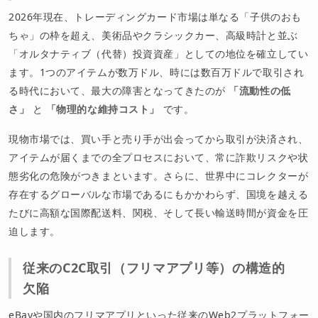
2026年現在、トレーディングカード市場は単なる「子供のおも
ちゃ」の枠を超え、美術品やクラシックカー、高級時計と並ぶ
「オルタナティブ（代替）投資資産」としての地位を確立してい
ます。1つのアイテムが数万ドル、時には数百万ドルで取引され
る時代において、最大の障害となってきたのが
「流動性の低
さ」
と
「物理的な維持コスト」
です。
現物市場では、買い手と売り手が出会ってから取引が決済され、
アイテムが届くまでの全プロセスにおいて、常に詐欺リスクや状
態劣化の危険がつきまといます。さらに、世界中にコレクターが
存在するグローバルな市場であるにもかかわらず、国境を越える
たびに高額な国際配送料、関税、そして長い輸送時間が資金を圧
迫します。
従来のC2C取引（フリマアプリ等）の構造的
欠陥
eBayや国内のフリマアプリといった従来のWeb2プラットフォー