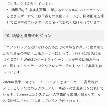
ていることを証明しています。
物理的な引き換え実績：
単なるデジタルのマネーゲームに
とどまらず、すでに数千点もの実物アイテムが、国際配送を通
じて世界中のコレクターの自宅へ問題なく届けられています。
10. 結論と将来のビジョン
「エアドロップを追いかけるためだけの単調な作業」に疲れ果て
た暗号資産の中級・上級ユーザーにとって、Beezieは実需に基
づく収益性とWeb3のゲーミフィケーションが完璧に噛み合っ
た、最もエキサイティングなフロンティアの1つとして異彩を放
っています。
2026年後半に向けて、プロジェクトはスニーカー、高級時計、
メモラビリアなどのラグジュアリー商品への垂直展開を発表して
います。Solanaエコシステムへの本格的な展開と相まって、そ
の流動性はさらに巨大化していくと予想されます。