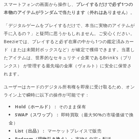
スマートフォンの画面から操作し、
プレイするだけで必ず1つの
本物のアイテムがランダムで当たります
（
外れはありません
）。
「デジタルゲームをプレイするだけで、本当に実物のアイテムが
手に入るの？」と疑問に思うかもしれません。ご安心ください。
Beezieでは、プレイすると必ず在庫の中から1つの鑑定済みカー
ド（または未開封ボックスなど）が確定で獲得できます。当選し
たアイテムは、世界的なセキュリティ企業であるBrink's（ブリ
ンクス） が管理する最先端の金庫（ヴォルト）に安全に保管さ
れます。
ユーザーはカードのデジタル所有権を即座に受け取るため、オン
ライン上で瞬時に以下の操作が可能です：
Hold（ホールド）：
そのまま保有
SWAP（スワップ）：
即時買取（最大90%の市場価値で換
金）
List（出品）：
マーケットプレイスで販売
Redeem（現物引き換え）：
実物を自宅へ配送