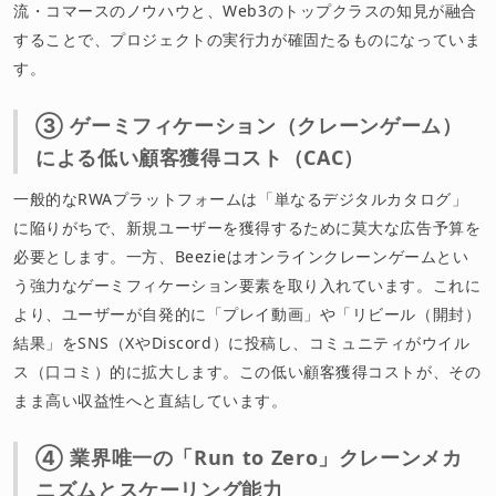
流・コマースのノウハウと、Web3のトップクラスの知見が融合
することで、プロジェクトの実行力が確固たるものになっていま
す。
③ ゲーミフィケーション（クレーンゲーム）
による低い顧客獲得コスト（CAC）
一般的なRWAプラットフォームは「単なるデジタルカタログ」
に陥りがちで、新規ユーザーを獲得するために莫大な広告予算を
必要とします。一方、Beezieはオンラインクレーンゲームとい
う強力なゲーミフィケーション要素を取り入れています。これに
より、ユーザーが自発的に「プレイ動画」や「リビール（開封）
結果」をSNS（XやDiscord）に投稿し、コミュニティがウイル
ス（口コミ）的に拡大します。この低い顧客獲得コストが、その
まま高い収益性へと直結しています。
④ 業界唯一の「Run to Zero」クレーンメカ
ニズムとスケーリング能力