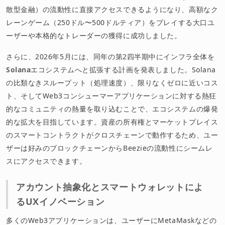
散型金融）の流動性に直接アクセスできるようになり、高額なク
レーンゲーム（250ドル〜500ドルティア）をプレイする大口ユ
ーザーや本格的なトレーダーの獲得に成功しました。
さらに、2026年5月には、同年の第2四半期中にインフラ全体を
Solana
エコシステムへと拡張する計画を発表しました。Solana
の比類なきスループット（処理速度）、限りなくゼロに近いコス
ト、そしてWeb3コンシューマーアプリケーションに対する熱狂
的なコミュニティの熱量を取り込むことで、エコシステムの爆発
的な拡大を目指しています。資産の所有権とマーケットプレイス
のスマートコントラクトがクロスチェーンで動作するため、ユー
ザーは好みのブロックチェーンからBeezieの流動性にシームレ
スにアクセスできます。
アカウント抽象化とスマートウォレットによ
るUXイノベーション
多くのWeb3アプリケーションは、ユーザーにMetaMaskなどの