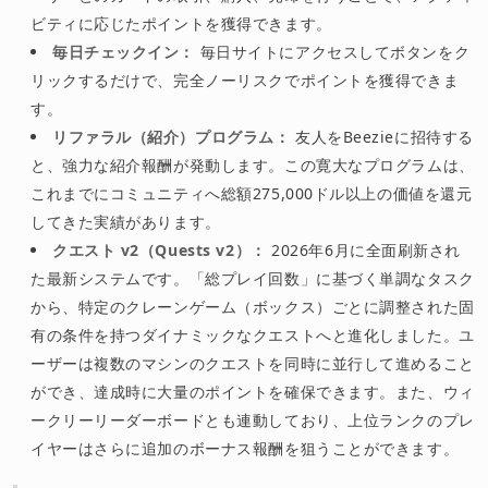
ビティに応じたポイントを獲得できます。
毎日チェックイン：
毎日サイトにアクセスしてボタンをク
リックするだけで、完全ノーリスクでポイントを獲得できま
す。
リファラル（紹介）プログラム：
友人をBeezieに招待する
と、強力な紹介報酬が発動します。この寛大なプログラムは、
これまでにコミュニティへ総額275,000ドル以上の価値を還元
してきた実績があります。
クエスト v2（Quests v2）：
2026年6月に全面刷新され
た最新システムです。「総プレイ回数」に基づく単調なタスク
から、特定のクレーンゲーム（ボックス）ごとに調整された固
有の条件を持つダイナミックなクエストへと進化しました。ユ
ーザーは複数のマシンのクエストを同時に並行して進めること
ができ、達成時に大量のポイントを確保できます。また、ウィ
ークリーリーダーボードとも連動しており、上位ランクのプレ
イヤーはさらに追加のボーナス報酬を狙うことができます。