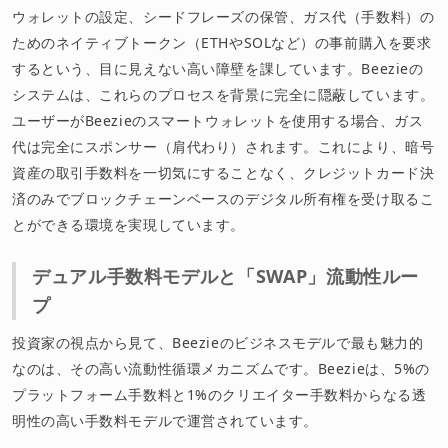
ウォレットの設定、シードフレーズの保管、ガス代（手数料）の
ためのネイティブトークン（ETHやSOLなど）の事前購入を要求
するという、目に見えない高い障壁を課しています。Beezieの
システムは、これらのプロセスを背景に完全に隠蔽しています。
ユーザーがBeezieのスマートウォレットを使用する場合、ガス
代は完全にスポンサー（肩代わり）されます。これにより、暗号
資産の取引手数料を一切気にすることなく、クレジットカード決
済のみでブロックチェーンベースのデジタル所有権を受け取るこ
とができる環境を実現しています。
デュアル手数料モデルと「SWAP」流動性ルー
プ
投資家の視点から見て、Beezieのビジネスモデルで最も魅力的
なのは、その高い流動性循環メカニズムです。Beezieは、5%の
プラットフォーム手数料と1%のクリエイター手数料からなる透
明性の高い手数料モデルで運営されています。