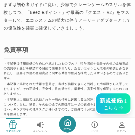
まずは初心者ガイドに従い、少額でクレーンゲームのスリルを体
験しつつ、「Beezieポイント」や最新の「クエスト v2」をマス
ターして、エコシステムの拡大に伴うアーリーアダプターとして
の優位性を確実に確保していきましょう。
免責事項
・
本記事は情報提供のために作成されたものであり、暗号資産や証券その他の金融商品
の売買や引受けを勧誘する目的で使用されたり、あるいはそうした取引の勧誘とみなさ
れたり、証券その他の金融商品に関する助言や推奨を構成したりすべきものではありま
せん。
・
本記事に掲載された情報や意見は、当社が信頼できると判断した情報源から入手して
おりますが、その正確性、完全性、目的適合性、最新性、真実性等を保証するものでは
ありません。
新規登録
・
本記事上に掲載又は記載された一切の情報に起因し又は関連して生じた損害又は損失
は
について、当社、筆者、その他の全ての関係者は一切の責任を負いません。暗号資産に
こちら →
はハッキングやその他リスクが伴いますので、ご自身で十分な調査を行った上でのご利
用を推奨します。
今すぐ始める
ホーム
エアドロップ
キャンペーン
ガイド
ログイン