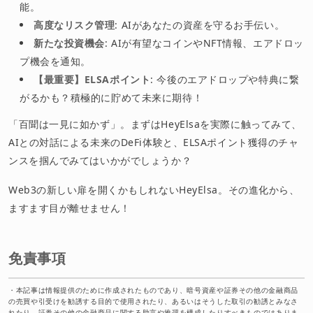
能。
高度なリスク管理
: AIがあなたの資産を守るお手伝い。
新たな投資機会
: AIが有望なコインやNFT情報、エアドロッ
プ機会を通知。
【最重要】ELSAポイント
: 今後のエアドロップや特典に繋
がるかも？積極的に貯めて未来に期待！
「百聞は一見に如かず」。まずはHeyElsaを実際に触ってみて、
AIとの対話による未来のDeFi体験と、ELSAポイント獲得のチャ
ンスを掴んでみてはいかがでしょうか？
Web3の新しい扉を開くかもしれないHeyElsa。その進化から、
ますます目が離せません！
免責事項
・
本記事は情報提供のために作成されたものであり、暗号資産や証券その他の金融商品
の売買や引受けを勧誘する目的で使用されたり、あるいはそうした取引の勧誘とみなさ
れたり、証券その他の金融商品に関する助言や推奨を構成したりすべきものではありま