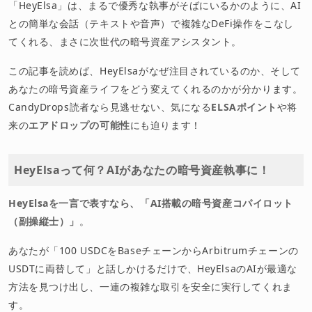
「HeyElsa」は、まるで優秀な執事がそばにいるかのように、AI
との簡単な会話（テキストや音声）で複雑なDeFi操作をこなし
てくれる、まさに次世代の暗号資産アシスタント。
この記事を読めば、HeyElsaがなぜ注目されているのか、そして
あなたの暗号資産ライフをどう変えてくれるのかが分かります。
CandyDrops読者なら見逃せない、気になる
ELSAポイント
や将
来の
エアドロップの可能性
にも迫ります！
HeyElsaって何？AIがあなたの暗号資産執事に！
HeyElsaを一言で表すなら、「AI搭載の暗号資産コパイロット
（副操縦士）」
。
あなたが「100 USDCをBaseチェーンからArbitrumチェーンの
USDTに両替して」と話しかけるだけで、HeyElsaのAIが最適な
方法を見つけ出し、一連の複雑な取引を安全に実行してくれま
す。