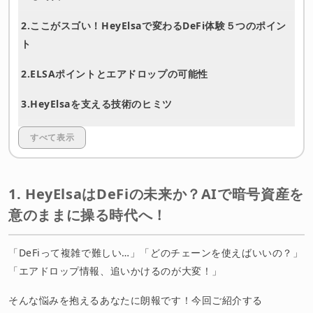
2.ここがスゴい！HeyElsaで変わるDeFi体験５つのポイン
ト
2.ELSAポイントとエアドロップの可能性
3.HeyElsaを支える技術のヒミツ
4.HeyElsaの強みは？競合と何が違う？
すべて表示
5.未来はどうなる？HeyElsaのロードマップと野望
1. HeyElsaはDeFiの未来か？AIで暗号資産を
まとめ：HeyElsaはDeFi新時代の羅針盤となるか？
意のままに操る時代へ！
免責事項
「DeFiって複雑で難しい…」「どのチェーンを使えばいいの？」
「エアドロップ情報、追いかけるのが大変！」
そんな悩みを抱えるあなたに朗報です！今回ご紹介する