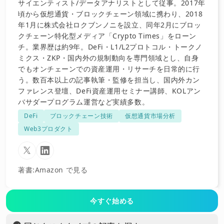
サイエンティスト/データアナリストとして従事。2017年
頃から仮想通貨・ブロックチェーン領域に携わり、2018
年1月に株式会社ロクブンノニを設立、同年2月にブロッ
クチェーン特化型メディア「Crypto Times」をローン
チ。業界歴は約9年。DeFi・L1/L2プロトコル・トークノ
ミクス・ZKP・国内外の規制動向を専門領域とし、自身
でもオンチェーンでの資産運用・リサーチを日常的に行
う。数百本以上の記事執筆・監修を担当し、国内外カン
ファレンス登壇、DeFi資産運用セミナー講師、KOLアン
バサダープログラム運営など実績多数。
DeFi
ブロックチェーン技術
仮想通貨市場分析
Web3プロダクト
著書
:
Amazon で見る
今すぐ始める