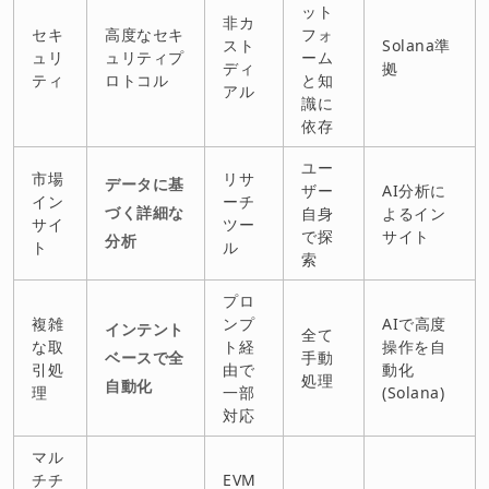
ット
非カ
セキ
高度なセキ
フォ
スト
Solana準
ュリ
ュリティプ
ーム
ディ
拠
ティ
ロトコル
と知
アル
識に
依存
ユー
市場
リサ
データに基
ザー
AI分析に
イン
ーチ
づく詳細な
自身
よるイン
サイ
ツー
で探
サイト
分析
ト
ル
索
プロ
複雑
ンプ
AIで高度
インテント
全て
な取
ト経
操作を自
ベースで全
手動
引処
由で
動化
処理
自動化
理
一部
(Solana)
対応
マル
チチ
EVM