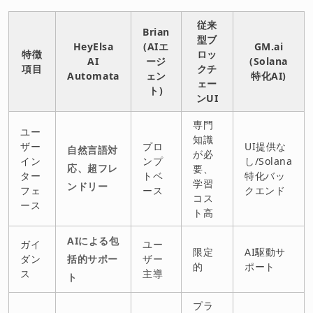
従来
Brian
型ブ
HeyElsa
(AIエ
GM.ai
特徴
ロッ
AI
ージ
(Solana
項目
クチ
Automata
ェン
特化AI)
ェー
ト)
ンUI
専門
ユー
知識
ザー
プロ
UI提供な
自然言語対
が必
イン
ンプ
し/Solana
応、超フレ
要、
ター
トベ
特化バッ
学習
ンドリー
フェ
ース
クエンド
コス
ース
ト高
AIによる包
ガイ
ユー
限定
AI駆動サ
ダン
括的サポー
ザー
的
ポート
ス
主導
ト
プラ