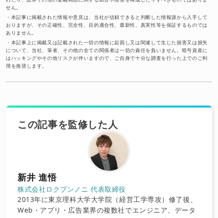
せん。
・
本記事に掲載された情報や意見は、当社が信頼できると判断した情報源から入手して
おりますが、その正確性、完全性、目的適合性、最新性、真実性等を保証するものでは
ありません。
・
本記事上に掲載又は記載された一切の情報に起因し又は関連して生じた損害又は損失
について、当社、筆者、その他の全ての関係者は一切の責任を負いません。暗号資産に
はハッキングやその他リスクが伴いますので、ご自身で十分な調査を行った上でのご利
用を推奨します。
この記事を監修した人
新井 進悟
株式会社ロクブンノニ 代表取締役
2013年に東京理科大学大学院（経営工学専攻）修了後、
Web・アプリ・広告業界の複数社でエンジニア、データ