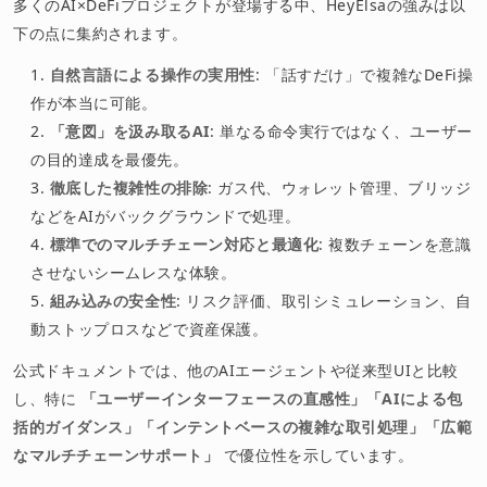
多くのAI×DeFiプロジェクトが登場する中、HeyElsaの強みは以
下の点に集約されます。
自然言語による操作の実用性
: 「話すだけ」で複雑なDeFi操
作が本当に可能。
「意図」を汲み取るAI
: 単なる命令実行ではなく、ユーザー
の目的達成を最優先。
徹底した複雑性の排除
: ガス代、ウォレット管理、ブリッジ
などをAIがバックグラウンドで処理。
標準でのマルチチェーン対応と最適化
: 複数チェーンを意識
させないシームレスな体験。
組み込みの安全性
: リスク評価、取引シミュレーション、自
動ストップロスなどで資産保護。
公式ドキュメントでは、他のAIエージェントや従来型UIと比較
し、特に
「ユーザーインターフェースの直感性」「AIによる包
括的ガイダンス」「インテントベースの複雑な取引処理」「広範
なマルチチェーンサポート」
で優位性を示しています。