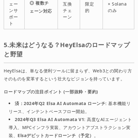
◎ 複数チ
ェー
互換
限定
× Solana
ンサ
チェ
的
のみ
ェーン対応
ポー
ーン
ト
5.未来はどうなる？HeyElsaのロードマップ
と野望
HeyElsaは、単なる便利ツールに留まらず、Web3との関わり方
そのものを変革するという壮大なビジョンを持っています。
ロードマップの注目ポイント (一部抜粋・要約)
済：2024年Q2 Elsa AI Automata ローンチ
: 基本機能リ
リース、インテントベースフロー開始。
2024年Q3 Elsa AI Automata V1
: 高度なAIエージェント
導入、MPCインフラ実装、アカウントアブストラクション実
装、
Elsaデビットカードローンチ（予定）
。