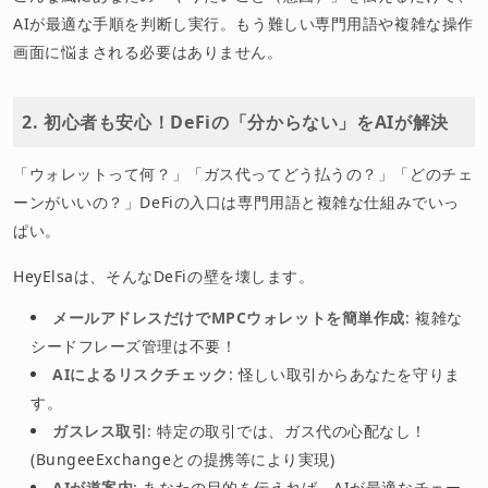
AIが最適な手順を判断し実行。もう難しい専門用語や複雑な操作
画面に悩まされる必要はありません。
2. 初心者も安心！DeFiの「分からない」をAIが解決
「ウォレットって何？」「ガス代ってどう払うの？」「どのチェ
ーンがいいの？」DeFiの入口は専門用語と複雑な仕組みでいっ
ぱい。
HeyElsaは、そんなDeFiの壁を壊します。
メールアドレスだけでMPCウォレットを簡単作成
: 複雑な
シードフレーズ管理は不要！
AIによるリスクチェック
: 怪しい取引からあなたを守りま
す。
ガスレス取引
: 特定の取引では、ガス代の心配なし！
(BungeeExchangeとの提携等により実現)
AIが道案内
: あなたの目的を伝えれば、AIが最適なチェー