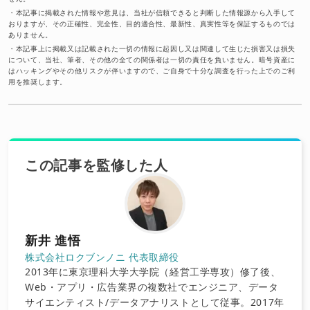
・
本記事に掲載された情報や意見は、当社が信頼できると判断した情報源から入手して
おりますが、その正確性、完全性、目的適合性、最新性、真実性等を保証するものでは
ありません。
・
本記事上に掲載又は記載された一切の情報に起因し又は関連して生じた損害又は損失
について、当社、筆者、その他の全ての関係者は一切の責任を負いません。暗号資産に
はハッキングやその他リスクが伴いますので、ご自身で十分な調査を行った上でのご利
用を推奨します。
この記事を監修した人
新井 進悟
株式会社ロクブンノニ 代表取締役
2013年に東京理科大学大学院（経営工学専攻）修了後、
Web・アプリ・広告業界の複数社でエンジニア、データ
サイエンティスト/データアナリストとして従事。2017年