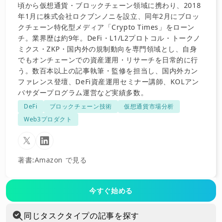
頃から仮想通貨・ブロックチェーン領域に携わり、2018
年1月に株式会社ロクブンノニを設立、同年2月にブロッ
クチェーン特化型メディア「Crypto Times」をローン
チ。業界歴は約9年。DeFi・L1/L2プロトコル・トークノ
ミクス・ZKP・国内外の規制動向を専門領域とし、自身
でもオンチェーンでの資産運用・リサーチを日常的に行
う。数百本以上の記事執筆・監修を担当し、国内外カン
ファレンス登壇、DeFi資産運用セミナー講師、KOLアン
バサダープログラム運営など実績多数。
DeFi
ブロックチェーン技術
仮想通貨市場分析
Web3プロダクト
著書
:
Amazon で見る
今すぐ始める
同じタスクタイプの記事を探す