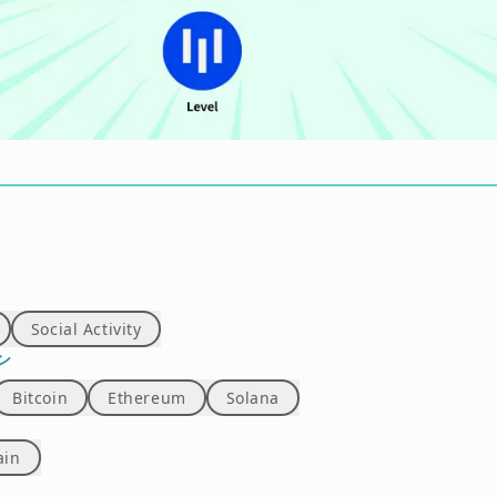
Social Activity
ン
Bitcoin
Ethereum
Solana
ain