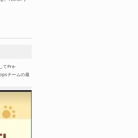
てPre-
opsチームの最