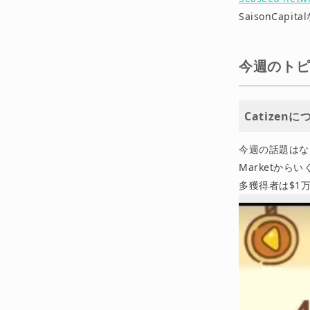
SaisonCap
今週のト
Catizen
今週の話題はなん
Marketから
多獲得者は$1