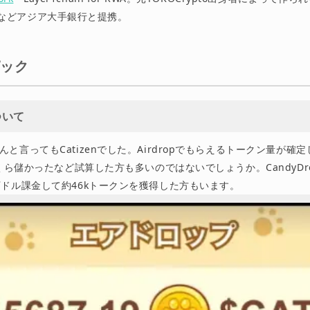
italなどアジア大手銀行と提携。
ピック
について
と言ってもCatizenでした。Airdropでもらえるトークン量が確定し
いくら儲かったなど試算した方も多いのではないでしょうか。CandyDr
万ドル課金して約46kトークンを獲得した方もいます。