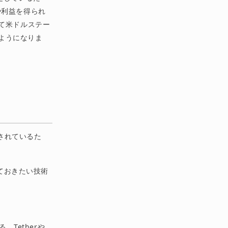
や利益を得られ
携して米ドルステー
るようになりま
に採択されているた
えておきたい技術
る。Tetherや