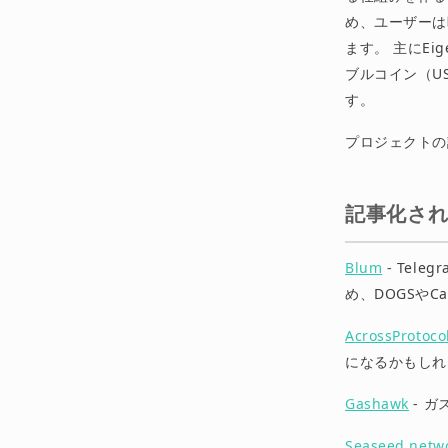
め、ユーザーは
ます。 主にEi
ブルコイン（U
す。
プロジェクトの
記事化され
Blum
- Tele
め、DOGSやC
AcrossProtoco
になるかもしれ
Gashawk
- ガ
Seaseed netw