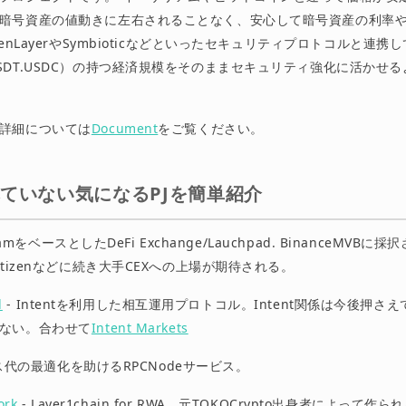
暗号資産の値動きに左右されることなく、安心して暗号資産の利率
genLayerやSymbioticなどといったセキュリティプロトコルと連
SDT.USDC）の持つ経済規模をそのままセキュリティ強化に活かせ
詳細については
Document
をご覧ください。
ていない気になるPJを簡単紹介
gramをベースとしたDeFi Exchange/Lauchpad. BinanceMVB
atizenなどに続き大手CEXへの上場が期待される。
l
- Intentを利用した相互運用プロトコル。Intent関係は今後押さ
ない。合わせて
Intent Markets
ス代の最適化を助けるRPCNodeサービス。
ork
- Layer1chain for RWA。元TOKOCrypto出身者によって作られ