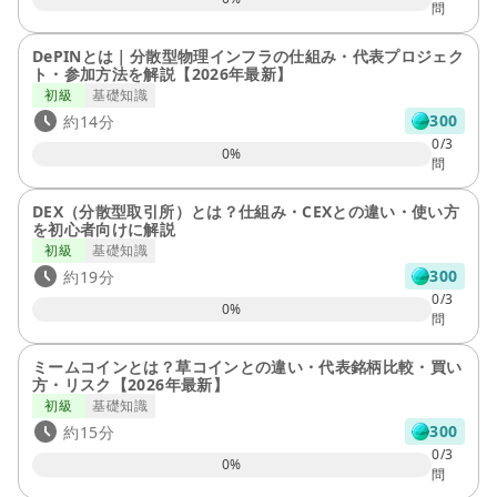
問
DePINとは｜分散型物理インフラの仕組み・代表プロジェク
ト・参加方法を解説【2026年最新】
初級
基礎知識
300
約14分
0/3
0
%
問
DEX（分散型取引所）とは？仕組み・CEXとの違い・使い方
を初心者向けに解説
初級
基礎知識
300
約19分
0/3
0
%
問
ミームコインとは？草コインとの違い・代表銘柄比較・買い
方・リスク【2026年最新】
初級
基礎知識
300
約15分
0/3
0
%
問