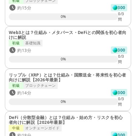
初級
ブロックチェーン
300
約15分
0/3
0
%
問
Web3とは？仕組み・メタバース・DeFiとの関係を初心者向
けに解説
初級
基礎知識
300
約13分
0/3
0
%
問
リップル（XRP）とは？仕組み・国際送金・将来性を初心者
向けに解説【2026年最新】
初級
ブロックチェーン
300
約14分
0/3
0
%
問
DeFi（分散型金融）とは？仕組み・始め方・リスクを初心
者向けに解説【2026年最新】
中級
オンチェーンガイド
300
約18分