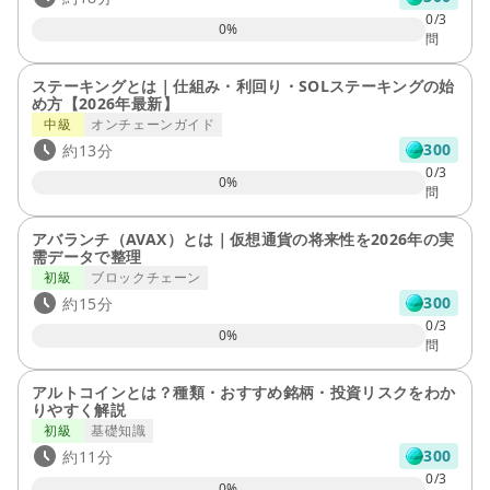
0/3
0
%
問
ステーキングとは｜仕組み・利回り・SOLステーキングの始
め方【2026年最新】
中級
オンチェーンガイド
300
約13分
0/3
0
%
問
アバランチ（AVAX）とは｜仮想通貨の将来性を2026年の実
需データで整理
初級
ブロックチェーン
300
約15分
0/3
0
%
問
アルトコインとは？種類・おすすめ銘柄・投資リスクをわか
りやすく解説
初級
基礎知識
300
約11分
0/3
0
%