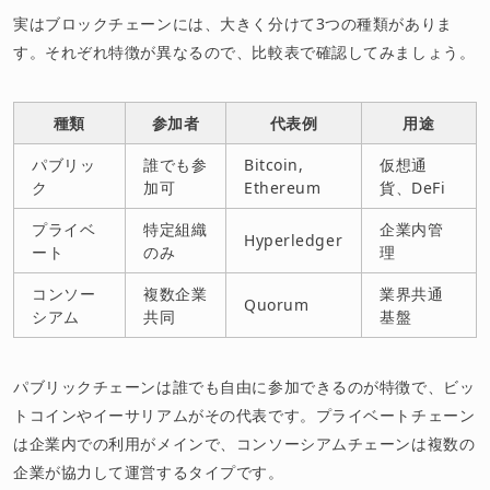
実はブロックチェーンには、大きく分けて3つの種類がありま
す。それぞれ特徴が異なるので、比較表で確認してみましょう。
種類
参加者
代表例
用途
パブリッ
誰でも参
Bitcoin,
仮想通
ク
加可
Ethereum
貨、DeFi
プライベ
特定組織
企業内管
Hyperledger
ート
のみ
理
コンソー
複数企業
業界共通
Quorum
シアム
共同
基盤
パブリックチェーンは誰でも自由に参加できるのが特徴で、ビッ
トコインやイーサリアムがその代表です。プライベートチェーン
は企業内での利用がメインで、コンソーシアムチェーンは複数の
企業が協力して運営するタイプです。