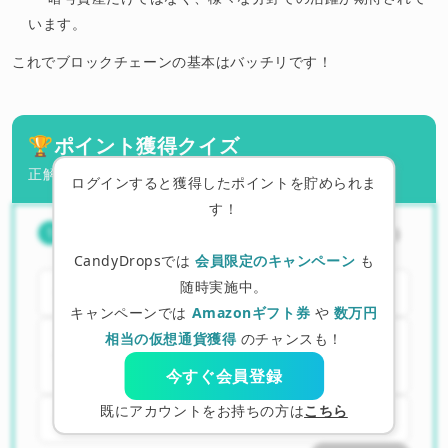
います。
これでブロックチェーンの基本はバッチリです！
🏆
ポイント獲得クイズ
正解したらポイントを獲得できます！
ログインすると獲得したポイントを貯められま
す！
ブロックチェーンに記録された情報
（
1
/
3
）
1
は、後から簡単に書き換えられる？
CandyDropsでは
会員限定のキャンペーン
も
随時実施中。
A. はい、簡単に書き換えられます。
キャンペーンでは
Amazonギフト券
や
数万円
相当の仮想通貨獲得
のチャンスも！
B. いいえ、書き換えるのは非常に困難で
す。
今すぐ会員登録
既にアカウントをお持ちの方は
こちら
C. 誰にもわかりません。