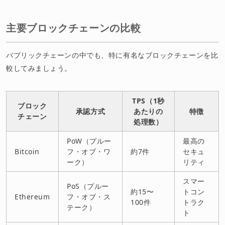
主要ブロックチェーンの比較
パブリックチェーンの中でも、特に有名なブロックチェーンを比
較してみましょう。
TPS（1秒
ブロック
承認方式
あたりの
特徴
チェーン
処理数）
PoW（プルー
最高の
Bitcoin
フ・オブ・ワ
約7件
セキュ
ーク）
リティ
スマー
PoS（プルー
約15〜
トコン
Ethereum
フ・オブ・ス
100件
トラク
テーク）
ト