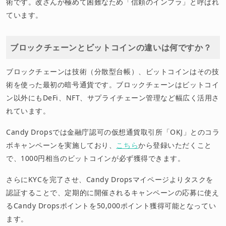
術です。改ざんが極めて困難なため「信頼のインフラ」と呼ばれ
ています。
ブロックチェーンとビットコインの違いは何ですか？
ブロックチェーンは技術（分散型台帳）、ビットコインはその技
術を使った最初の暗号通貨です。ブロックチェーンはビットコイ
ン以外にもDeFi、NFT、サプライチェーン管理など幅広く活用さ
れています。
Candy Dropsでは金融庁認可の仮想通貨取引所「OKJ」とのコラ
ボキャンペーンを実施しており、
こちら
から登録いただくこと
で、1000円相当のビットコインが必ず獲得できます。
さらにKYCを完了させ、Candy Dropsマイページよりタスクを
認証することで、定期的に開催されるキャンペーンの応募に使え
るCandy Dropsポイントを50,000ポイント獲得可能となってい
ます。