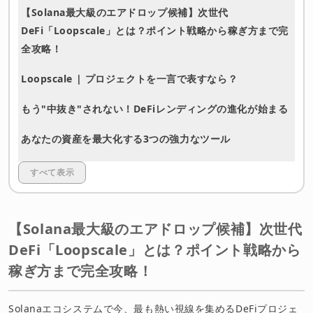
【Solana最大級のエアドロップ候補】次世代
DeFi「Loopscale」とは？ポイント戦略から稼ぎ方まで完
全攻略！
Loopscale | プロジェクトを一言で表すなら？
もう"中抜き"されない！DeFiレンディングの進化が始まる
あなたの資産を最大化する3つの強力なツール
【最重要】エアドロップを掴め！ポイント最大化の完全戦
すべて表示
略
総括：なぜ今、Loopscaleへの参加が"正解"なのか？
【Solana最大級のエアドロップ候補】次世代
DeFi「Loopscale」とは？ポイント戦略から
免責事項
稼ぎ方まで完全攻略！
Solanaエコシステムで今、最も熱い視線を集めるDeFiプロジェ