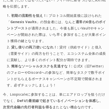
略を伝授します。
初期の流動性を狙え！:
プロトコル開始直後に設けられた
「
Genesis Vaults
」の預金者には、なんと
通常の6倍ものポイ
ントブースト
が適用されました。今後も新しいVaultやキャン
ペーンが開始された際は、いち早く参加することが大量ポイン
ト獲得の鍵となります。
貸し借りの両刀使いになれ！:
貸付（供給サイド）と借入
（需要サイド）の両方を行うことで、エコシステム全体の成長
に貢献し、より多くのポイント配分が期待できます。
簡単なソーシャルタスクを見逃すな！:
公式X（旧Twitter）
のフォローやDiscordへの参加など、簡単なタスクで数千ポイ
ントがもらえるボーナスキャンペーンが不定期で開催されま
す。必ずチェックしましょう！
今、Loopscaleに参加することは、単にエアドロップを狙うだけ
でなく、
DeFiの最前線で起きているイノベーションを体感し、
次世代金融の先行者利益を得る
またとない機会なのです。