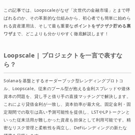
この記事では、Loopscaleがなぜ「次世代の金融市場」とまで呼
ばれるのか、その革新的な仕組みから、初心者でも簡単に始めら
れる資産運用法、そして最も重要な
ポイントをザクザク貯める裏
ワザ
まで、どこよりも分かりやすく徹底解説します！
Loopscale | プロジェクトを一言で表すな
ら？
Solanaを基盤とするオーダーブック型レンディングプロトコ
ル、Loopscale。従来のプール型が抱える金利スプレッドや遊休
資本の問題を、貸し手と借り手の直接マッチングで解決します。
これにより貸借金利が一致し、資本効率が最大化。固定金利・固
定期間での取引は高い予測可能性を提供し、LSTやLPトークンと
いった従来活用が難しかった資産も担保として利用可能です。精
密なリスク管理と柔軟性を両立し、DeFiレンディングの新たな