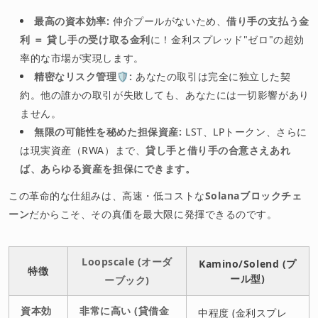
最高の資本効率:
仲介プールがないため、
借り手の支払う金
利 ＝ 貸し手の受け取る金利
に！金利スプレッド"ゼロ"の超効
率的な市場が実現します。
精密なリスク管理🛡:
あなたの取引は完全に独立した契
約。他の誰かの取引が失敗しても、あなたには一切影響があり
ません。
無限の可能性を秘めた担保資産:
LST、LPトークン、さらに
は現実資産（RWA）まで、
貸し手と借り手の合意さえあれ
ば、あらゆる資産を担保にできます。
この革命的な仕組みは、高速・低コストな
Solanaブロックチェ
ーン
だからこそ、その真価を最大限に発揮できるのです。
Loopscale (オーダ
Kamino/Solend (プ
特徴
ール型)
ーブック)
資本効
非常に高い (貸借金
中程度 (金利スプレ