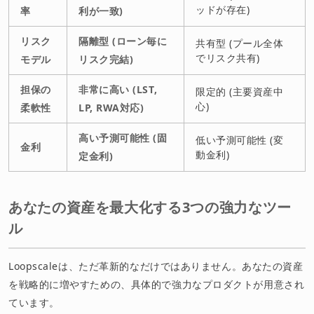
ッドが存在)
率
利が一致)
リスク
隔離型 (ローン毎に
共有型 (プール全体
でリスク共有)
モデル
リスク完結)
担保の
非常に高い (LST,
限定的 (主要資産中
心)
柔軟性
LP, RWA対応)
高い予測可能性 (固
低い予測可能性 (変
金利
動金利)
定金利)
あなたの資産を最大化する3つの強力なツー
ル
Loopscaleは、ただ革新的なだけではありません。あなたの資産
を戦略的に増やすための、具体的で強力なプロダクトが用意され
ています。