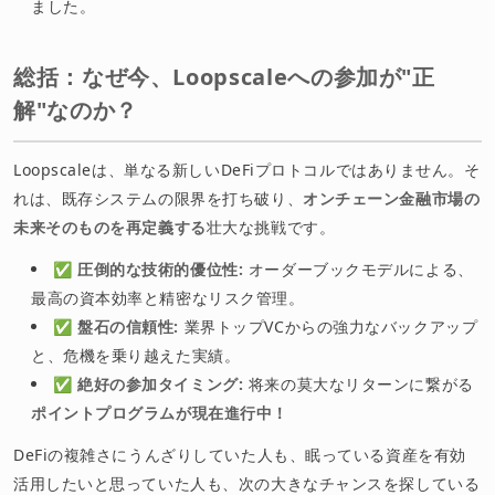
ました。
総括：なぜ今、Loopscaleへの参加が"正
解"なのか？
Loopscaleは、単なる新しいDeFiプロトコルではありません。そ
れは、既存システムの限界を打ち破り、
オンチェーン金融市場の
未来そのものを再定義する
壮大な挑戦です。
✅
圧倒的な技術的優位性:
オーダーブックモデルによる、
最高の資本効率と精密なリスク管理。
✅
盤石の信頼性:
業界トップVCからの強力なバックアップ
と、危機を乗り越えた実績。
✅
絶好の参加タイミング:
将来の莫大なリターンに繋がる
ポイントプログラムが現在進行中！
DeFiの複雑さにうんざりしていた人も、眠っている資産を有効
活用したいと思っていた人も、次の大きなチャンスを探している