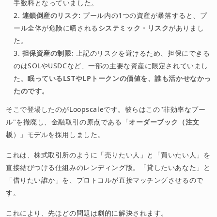
手数料となっていました。
連鎖倒産のリスク:
プール内の1つの資産が暴落すると、プ
ール全体が危険に晒される
システミック・リスク
がありまし
た。
担保資産の制限:
上記のリスクを避けるため、担保にできる
のはSOLやUSDCなど、一部の主要な資産に限定されていまし
た。
眠っているLSTやLPトークンの価値を、誰も活かせなかっ
たのです。
そこで登場したのがLoopscaleです。彼らはこの"非効率なプー
ル"を撤廃し、金融取引の原点である「
オーダーブック（注文
板
）」モデルを採用しました。
これは、株式取引所のように「売りたい人」と「買いたい人」を
直接結びつける仕組みのレンディング版。「貸したいあなた」と
「借りたい誰か」を、プロトコルが直接マッチングさせるので
す。
これにより、先ほどの問題は劇的に解決されます。