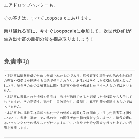
エアドロップハンターも。
その答えは、すべてLoopscaleにあります。
乗り遅れる前に、今すぐLoopscaleに参加して、次世代DeFiが
生み出す富の最初の波を掴み取りましょう！
免責事項
・
本記事は情報提供のために作成されたものであり、暗号資産や証券その他の金融商品
の売買や引受けを勧誘する目的で使用されたり、あるいはそうした取引の勧誘とみなさ
れたり、証券その他の金融商品に関する助言や推奨を構成したりすべきものではありま
せん。
・
本記事に掲載された情報や意見は、当社が信頼できると判断した情報源から入手して
おりますが、その正確性、完全性、目的適合性、最新性、真実性等を保証するものでは
ありません。
・
本記事上に掲載又は記載された一切の情報に起因し又は関連して生じた損害又は損失
について、当社、筆者、その他の全ての関係者は一切の責任を負いません。暗号資産に
はハッキングやその他リスクが伴いますので、ご自身で十分な調査を行った上でのご利
用を推奨します。