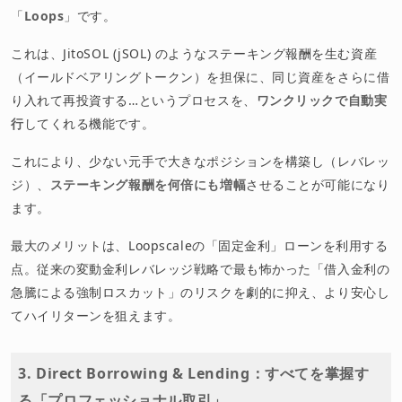
「
Loops
」です。
これは、JitoSOL (jSOL) のようなステーキング報酬を生む資産
（イールドベアリングトークン）を担保に、同じ資産をさらに借
り入れて再投資する…というプロセスを、
ワンクリックで自動実
行
してくれる機能です。
これにより、少ない元手で大きなポジションを構築し（レバレッ
ジ）、
ステーキング報酬を何倍にも増幅
させることが可能になり
ます。
最大のメリットは、Loopscaleの「固定金利」ローンを利用する
点。従来の変動金利レバレッジ戦略で最も怖かった「借入金利の
急騰による強制ロスカット」のリスクを劇的に抑え、より安心し
てハイリターンを狙えます。
3. Direct Borrowing & Lending：すべてを掌握す
る「プロフェッショナル取引」