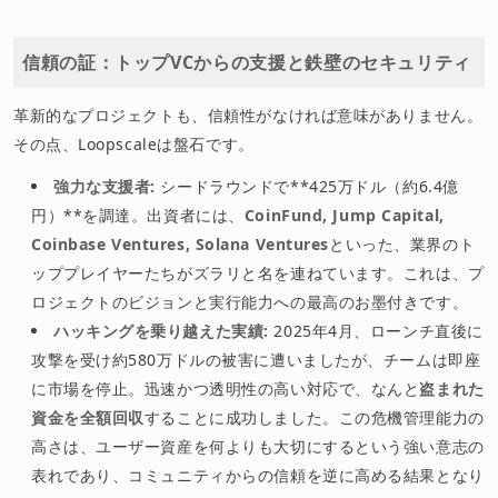
信頼の証：トップVCからの支援と鉄壁のセキュリティ
革新的なプロジェクトも、信頼性がなければ意味がありません。
その点、Loopscaleは盤石です。
強力な支援者:
シードラウンドで**425万ドル（約6.4億
円）**を調達。出資者には、
CoinFund, Jump Capital,
Coinbase Ventures, Solana Ventures
といった、業界のト
ッププレイヤーたちがズラリと名を連ねています。これは、プ
ロジェクトのビジョンと実行能力への最高のお墨付きです。
ハッキングを乗り越えた実績:
2025年4月、ローンチ直後に
攻撃を受け約580万ドルの被害に遭いましたが、チームは即座
に市場を停止。迅速かつ透明性の高い対応で、なんと
盗まれた
資金を全額回収
することに成功しました。この危機管理能力の
高さは、ユーザー資産を何よりも大切にするという強い意志の
表れであり、コミュニティからの信頼を逆に高める結果となり