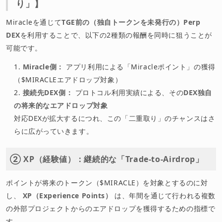
り」】
Miracleを通じて
TGE前の（独自トークンを未発行の）Perp
DEX
を利用することで、以下の2種類の報酬を同時に狙うことが
可能です。
Miracle側：
アプリ利用による「Miracleポイント」の獲得
（$MIRACLEエアドロップ対象）
接続先DEX側：
プロトコル利用実績による、その
DEX独自
の将来的なエアドロップ対象
対応DEXが拡大するにつれ、この「二重取り」のチャンスはさ
らに広がっていきます。
② XP（経験値）：継続的な「Trade-to-Airdrop」
ポイントが将来のトークン（$MIRACLE）を対象とするのに対
し、
XP（Experience Points）
は、年間を通じて行われる複数
の外部プロジェクトからのエアドロップを獲得するための指標で
す。