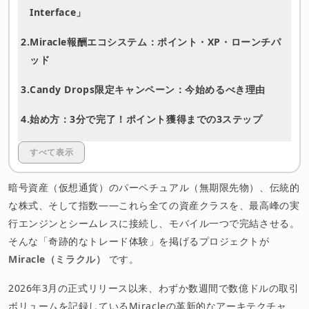
Interface」
2.
Miracle報酬エコシステム：ポイント・XP・ローンチパ
ッド
3.
Candy Drops限定キャンペーン：今始めるべき理由
4.
始め方：3分で完了！ポイント獲得までの3ステップ
5.
プロダクト詳細解説：なぜMiracleは「最強のフロントエ
すべて表示
ンド」と呼ばれるのか
暗号資産（仮想通貨）のパーペチュアル（無期限先物）、伝統的
6.
アカウント作成とリファラル：不労所得の構築
な株式、そして指数――これら全ての資産クラスを、最高峰の実
行エンジンとシームレスに接続し、モバイル一つで完結させる。
免責事項
そんな「奇跡的なトレード体験」を掲げるプロジェクトが
Miracle（ミラクル）
です。
2026年3月の正式リリース以来、わずか数週間で数億ドルの取引
ボリュームを記録しているMiracleの革新的なアーキテクチャ