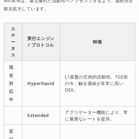
Miracleは、最も優れた流動性へアクセスできるよう、接続先を
順次拡大しています。
ス
テ
実行エンジン
ー
特徴
/ プロトコル
タ
ス
現
在
L1基盤の圧倒的流動性。TGE前
対
Hyperliquid
の今、触る価値が非常に高い
DEX。
応
中
アグリゲーター機能により、常
Extended
に最適なレートを提供。
近