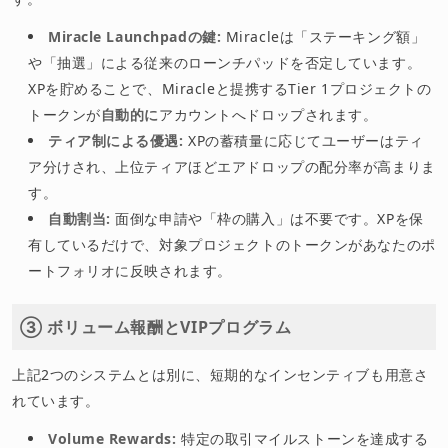
Miracle Launchpadの鍵:
Miracleは「ステーキング額」
や「抽選」による従来のローンチパッドを否定しています。
XPを貯めることで、Miracleと提携するTier 1プロジェクトの
トークンが
自動的に
アカウントへドロップされます。
ティア制による優遇:
XPの蓄積量に応じてユーザーはティ
ア分けされ、上位ティアほどエアドロップの配分率が高まりま
す。
自動割当:
面倒な申請や「枠の購入」は不要です。XPを保
有しているだけで、対象プロジェクトのトークンがあなたのポ
ートフォリオに反映されます。
③ ボリューム報酬とVIPプログラム
上記2つのシステムとは別に、短期的なインセンティブも用意さ
れています。
Volume Rewards:
特定の取引マイルストーンを達成する