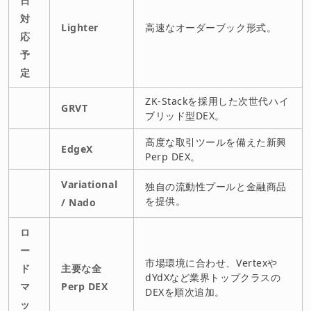
日
対
Lighter
高速なオーダーブック形式。
応
予
定
ZK-Stackを採用した次世代ハイ
GRVT
ブリッド型DEX。
高度な取引ツールを備えた新興
EdgeX
Perp DEX。
Variational
独自の流動性プールと金融商品
を提供。
/ Nado
ロ
ー
市場環境に合わせ、Vertexや
ド
主要な全
dYdXなど業界トップクラスの
マ
Perp DEX
DEXを順次追加。
ッ