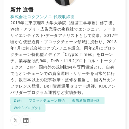
新井 進悟
株式会社ロクブンノニ 代表取締役
2013年に東京理科大学大学院（経営工学専攻）修了後、
Web・アプリ・広告業界の複数社でエンジニア、データ
サイエンティスト/データアナリストとして従事。2017年
頃から仮想通貨・ブロックチェーン領域に携わり、2018
年1月に株式会社ロクブンノニを設立、同年2月にブロッ
クチェーン特化型メディア「Crypto Times」をローン
チ。業界歴は約9年。DeFi・L1/L2プロトコル・トークノ
ミクス・ZKP・国内外の規制動向を専門領域とし、自身
でもオンチェーンでの資産運用・リサーチを日常的に行
う。数百本以上の記事執筆・監修を担当し、国内外カン
ファレンス登壇、DeFi資産運用セミナー講師、KOLアン
バサダープログラム運営など実績多数。
DeFi
ブロックチェーン技術
仮想通貨市場分析
Web3プロダクト