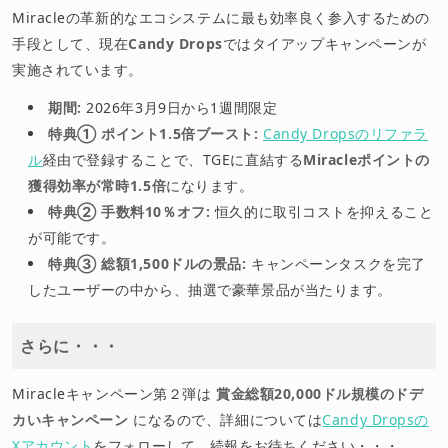
Miracleの革新的なエコシステムに最も効率良く参入するための
手段として、現在
Candy Drops
ではタイアップキャンペーンが
実施されています。
期間:
2026年3月9日から1週間限定
特典① ポイント1.5倍ブースト:
Candy Dropsのリファラ
ル
経由で登録することで、TGEに直結する
Miracleポイントの
獲得効率が常時1.5倍
になります。
特典② 手数料10％オフ:
恒久的に取引コストを抑えること
が可能です。
特典③ 総額1,500ドルの景品:
キャンペーンタスクを完了
したユーザーの中から、抽選で豪華景品が当たります。
さらに・・・
Miracleキャンペーン第２弾は
賞金総額20,000ドル規模のドデ
カいキャンペーン
になるので、詳細については
Candy Dropsの
Xアカウント
をフォローして、続報をお待ちください・・・。