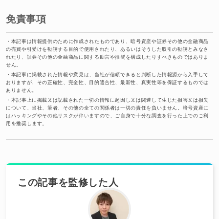
免責事項
・
本記事は情報提供のために作成されたものであり、暗号資産や証券その他の金融商品
の売買や引受けを勧誘する目的で使用されたり、あるいはそうした取引の勧誘とみなさ
れたり、証券その他の金融商品に関する助言や推奨を構成したりすべきものではありま
せん。
・
本記事に掲載された情報や意見は、当社が信頼できると判断した情報源から入手して
おりますが、その正確性、完全性、目的適合性、最新性、真実性等を保証するものでは
ありません。
・
本記事上に掲載又は記載された一切の情報に起因し又は関連して生じた損害又は損失
について、当社、筆者、その他の全ての関係者は一切の責任を負いません。暗号資産に
はハッキングやその他リスクが伴いますので、ご自身で十分な調査を行った上でのご利
用を推奨します。
この記事を監修した人