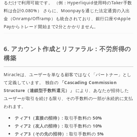
るだけで利用可能です。 （例：Hyperliquid使用時のTaker手数
料は合計0.080%） さらに、Moonpayを通じた法定通貨の入出
金（Onramp/Offramp）も統合されており、銀行口座やApple
Payからトレード開始まで2分とかかりません。
6. アカウント作成とリファラル：不労所得の
構築
Miracleは、ユーザーを単なる顧客ではなく「パートナー」とし
て定義しています。 独自の
「Cascading Commission
Structure（連鎖型手数料還元）」
により、あなたが招待した
ユーザーが取引を続ける限り、その手数料の一部が永続的に支払
われます。
ティア1（直接の招待）:
取引手数料の
50%
ティア2（友人の招待）:
取引手数料の
10%
ティア3（その先の招待）:
取引手数料の
5%