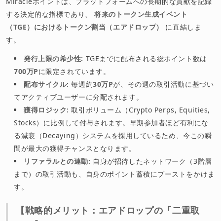
Miracleポイントは、プラットフォームへの長期的な貢献を記録
する決定的な指標であり、
将来のトークン生成イベント
（TGE）におけるトークン割当（エアドロップ）
に直結しま
す。
発行上限の希少性:
TGEまでに配布される総ポイント数は
700万P
に限定されています。
配布サイクル:
毎週約
30万P
が、その週の取引活動に基づい
てアクティブユーザーに分配されます。
獲得ロジック:
取引ボリューム（Crypto Perps, Equities,
Stocks）に比例して付与されます。早期参加者ほど有利にな
る減衰（Decaying）システムを採用しているため、今この瞬
間が最大の獲得チャンスとなります。
リファラルとの連動:
自身が招待したネットワーク（3階層
まで）の取引活動も、自身のポイント蓄積にブーストをかけま
す。
【戦略的メリット：エアドロップの「二重取