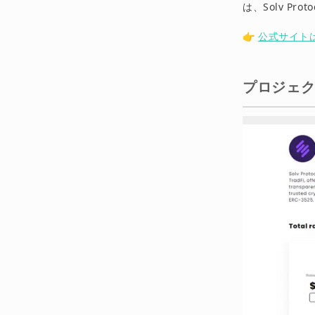
は、Solv P
関連情報・
👉
公式サイト
まとめ
プロジェ
免責事項