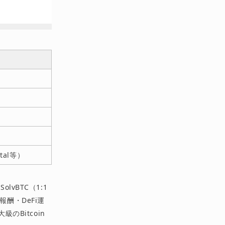
pital等）
lvBTC（1:1
酬・DeFi運
のBitcoin