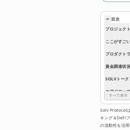
目次
プロジェク
ここがすご
プロダクト
資金調達状
SOLVトー
エアドロッ
すべて表示
セキュリテ
Solv Proto
ロードマッ
キング＆DeFi
の流動性を活用可
エコシステ