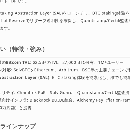
ロトコルです。
aking Abstraction Layer (SAL)をローンチし、BTC staking
Proof of Reserveでリザーブ透明性を確保し、Quantstamp/Certi
ます。
ごい（特徴・強み）
Bitcoin TVL
: $2.5B+のTVL、27,000 BTC保有、1M+ユーザー
ン対応
: SolvBTCをEthereum、Arbitrum、BSC等の主要チェーン
Abstraction Layer (SAL)
: BTC staking体験を簡素化し、誰でも
ュリティ
: Chainlink PoR、Solv Guard、Quantstamp/Certik監査
家向けインフラ
: BlackRock BUIDL統合、Alchemy Pay（fiat on-r
000万店舗）と提携
トラインナップ