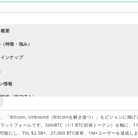
ト概要
い（特徴・強み）
ラインナップ
況
クン情報
プ情報（完了済み）
ィ・透明性
colは、「Bitcoin, Unbound（Bitcoinを解き放つ）」をビジョンに掲げ
プ
プラットフォームです。SolvBTC（1:1 BTC担保トークン）を軸に、1
能にし、TVL $2.5B+、27,000 BTC保有、1M+ユーザーを達成
ム・パートナーシップ