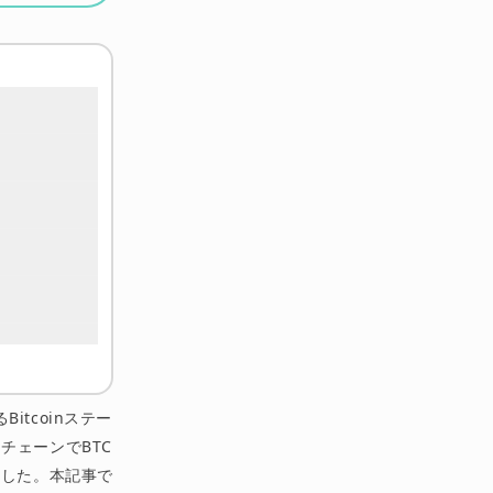
るBitcoinステー
1チェーンでBTC
しました。本記事で