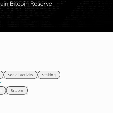
Social Activity
Staking
ン
m
Bitcoin