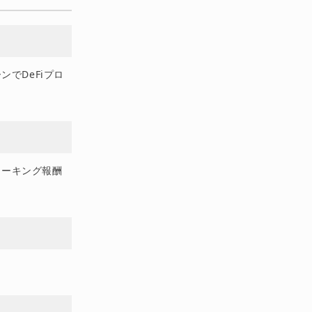
ンでDeFiプロ
onのステーキング報酬
。