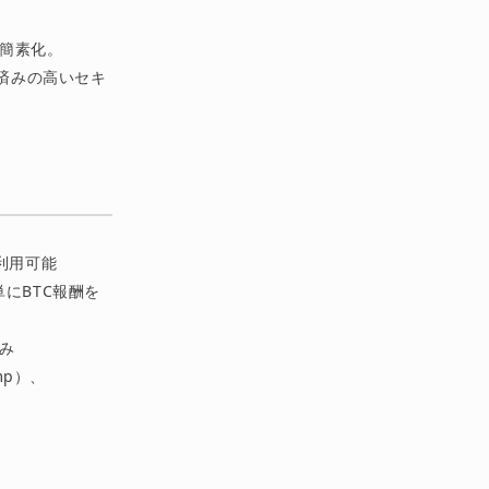
体験を簡素化。
k監査済みの高いセキ
で利用可能
簡単にBTC報酬を
済み
amp）、