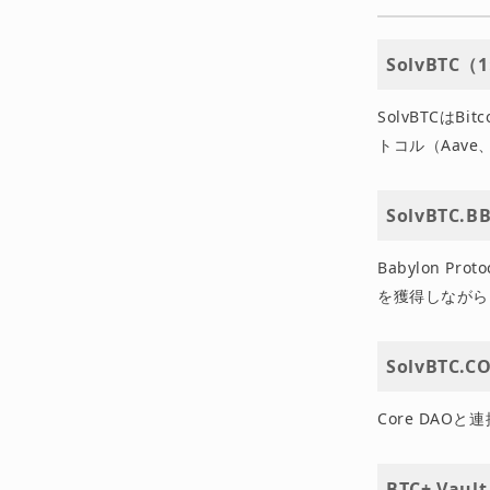
SolvBTC
SolvBTCは
トコル（Aave、
SolvBTC.B
Babylon Pro
を獲得しながら
SolvBTC.
Core DAOと
BTC+ Vault