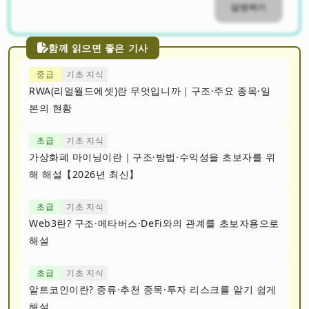
답변하기
함께 읽으면 좋은 기사
중급
기초 지식
RWA(리얼월드에셋)란 무엇입니까｜구조·주요 종목·일
본의 현황
초급
기초 지식
가상화폐 마이닝이란｜구조·방법·수익성을 초보자를 위
해 해설【2026년 최신】
초급
기초 지식
Web3란? 구조·메타버스·DeFi와의 관계를 초보자용으로
해설
초급
기초 지식
알트코인이란? 종류·추천 종목·투자 리스크를 알기 쉽게
해설