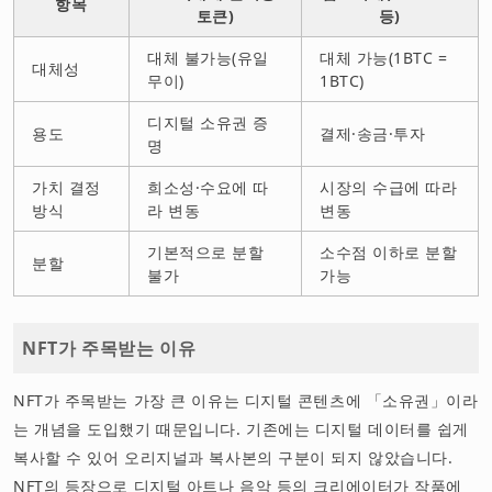
항목
토큰)
등)
대체 불가능(유일
대체 가능(1BTC =
대체성
무이)
1BTC)
디지털 소유권 증
용도
결제·송금·투자
명
가치 결정
희소성·수요에 따
시장의 수급에 따라
방식
라 변동
변동
기본적으로 분할
소수점 이하로 분할
분할
불가
가능
NFT가 주목받는 이유
NFT가 주목받는 가장 큰 이유는 디지털 콘텐츠에 「소유권」이라
는 개념을 도입했기 때문입니다. 기존에는 디지털 데이터를 쉽게
복사할 수 있어 오리지널과 복사본의 구분이 되지 않았습니다.
NFT의 등장으로 디지털 아트나 음악 등의 크리에이터가 작품에