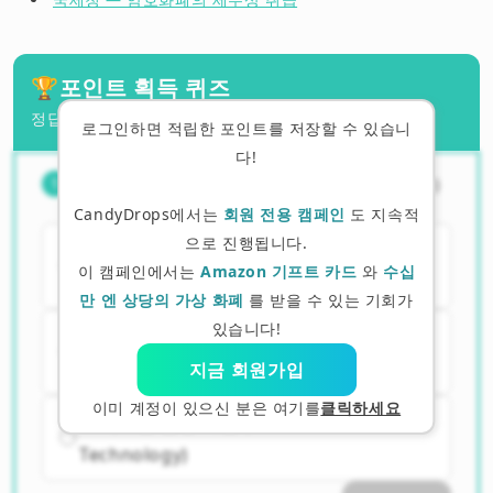
🏆
포인트 획득 퀴즈
정답을 맞추면 포인트를 획득할 수 있습니다!
로그인하면 적립한 포인트를 저장할 수 있습니
다!
NFT는 무엇의 약자입니까? 다음 중 무
（
1
/
3
）
1
엇입니까?
CandyDrops에서는
회원 전용 캠페인
도 지속적
으로 진행됩니다.
A. 대체 불가능한 토큰 (Non-Fungible
이 캠페인에서는
Amazon 기프트 카드
와
수십
Token)
만 엔 상당의 가상 화폐
를 받을 수 있는 기회가
있습니다!
B. 비금융 거래 (Non-Financial
Transaction)
지금 회원가입
이미 계정이 있으신 분은 여기를
클릭하세요
C. 새로운 금융 기술 (New Financial
Technology)