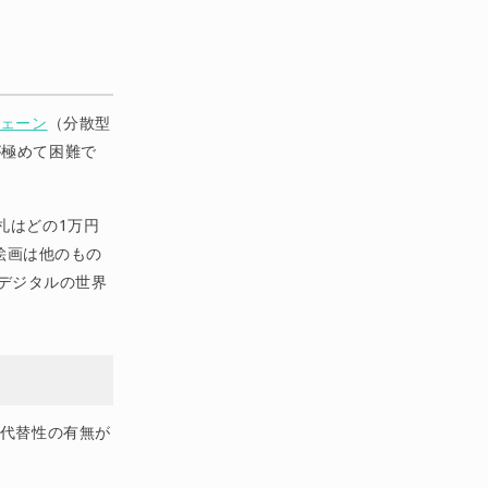
ェーン
（分散型
が極めて困難で
札はどの1万円
絵画は他のもの
をデジタルの世界
、代替性の有無が