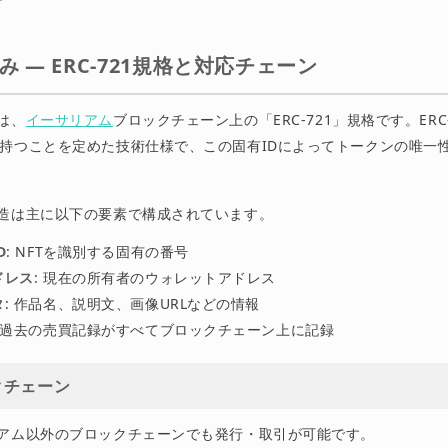
み — ERC-721規格と対応チェーン
は、
イーサリアム
ブロックチェーン上の「ERC-721」規格です。ERC
を持つことを定めた技術仕様で、この固有IDによってトークンの唯一
構造は主に以下の要素で構成されています。
D
: NFTを識別する固有の番号
ドレス
: 現在の所有者のウォレットアドレス
タ
: 作品名、説明文、画像URLなどの情報
: 過去の売買記録がすべてブロックチェーン上に記録
クチェーン
リアム以外のブロックチェーンでも発行・取引が可能です。