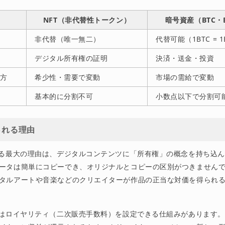
NFT（非代替性トークン）
暗号資産（BTC・
非代替（唯一無二）
代替可能（1BTC = 1
デジタル所有権の証明
決済・送金・投資
り方
希少性・需要で変動
市場の需給で変動
基本的に分割不可
小数点以下で分割可
される理由
れる最大の理由は、デジタルコンテンツに「所有権」の概念を持ち込
ータは簡単にコピーでき、オリジナルとコピーの区別がつきませんで
タルアートや音楽などのクリエイターが作品の正当な対価を得られ
にはロイヤリティ（二次販売手数料）を設定できる仕組みがあります