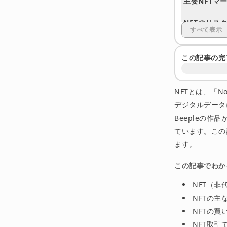
主要NFTマ
NFTのリス
すべて表示
よくある質問
この記事の完
OKJで暗号
まとめ
NFTとは、「N
デジタルデータ
Beepleの
ています。この
ます。
この記事でわか
NFT（
NFTの
NFTの
NFT取