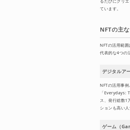
るたびにクリエ
ています。
NFTの主
NFTの活用範
代表的な4つの
デジタルア
NFTの活用事例
「Everydays
ス、発行総数1万点
ションも高い人
ゲーム（Game