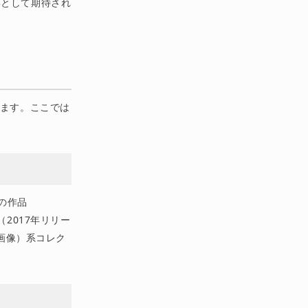
形として期待され
います。ここでは
eの作品
ks（2017年リリー
ール画像）系コレク