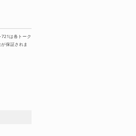
-721は各トーク
性が保証されま