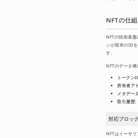
NFTの仕組
NFTの技術基盤
ンが固有のID
す。
NFTのデータ
トークンI
所有者ア
メタデー
取引履歴
対応ブロッ
NFTはイーサ