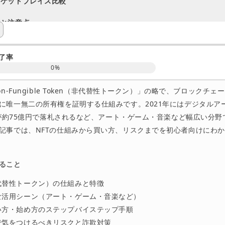
ーケットプレイス比較
クと注意点
（FAQ）
了率
資産を始めよう
0
%
on-Fungible Token（非代替性トークン）」の略で、ブロックチ
に唯一無二の所有権を証明する仕組みです。2021年にはデジタルア
作品が約75億円で落札されるなど、アート・ゲーム・音楽など幅広い分
記事では、NFTの仕組みから買い方、リスクまでを初心者向けにわ
ること
非代替性トークン）の仕組みと特徴
主な活用シーン（アート・ゲーム・音楽など）
買い方・始め方のステップバイステップ手順
引で気をつけるべきリスクと詐欺対策