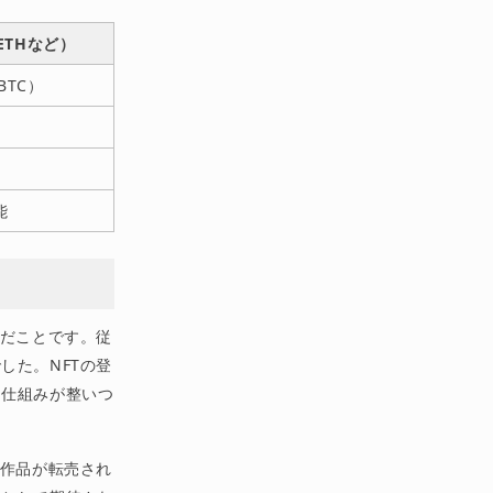
ETHなど）
BTC）
能
んだことです。従
した。NFTの登
る仕組みが整いつ
。作品が転売され