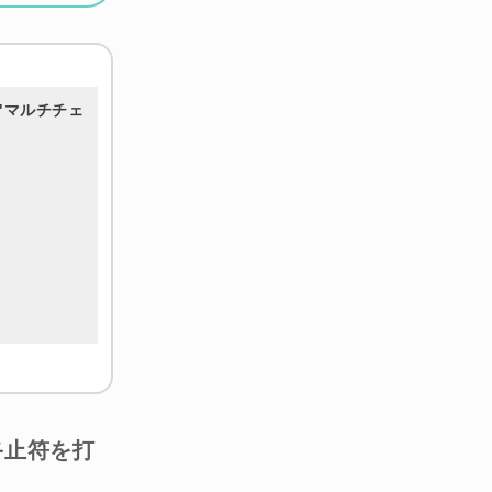
り"マルチチェ
に終止符を打