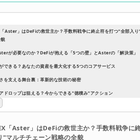
EX「Aster」はDeFiの救世主か？手数料戦争に終止符を打つ"全部入
全貌
sterが必要なのか？DeFiが抱える「5つの壁」とAsterの「解決策」
で何ができる？あなたの資産を最大化する5つのコアサービス
rの強さを支える舞台裏：革新的な技術の秘密
rのエアドロップは狙える？今からできる"徳積み"アクション
sterと共に、DeFiの新たなフロンティアへ
DEX「Aster」はDeFiの救世主か？手数料戦争
り"マルチチェーン戦略の全貌