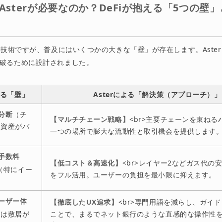
Asterが必要なのか？DeFiが抱える「5つの壁」と
」
的な技術ですが、普及にはいくつかの大きな「壁」が存在します。Aste
破るために設計されました。
える「壁」
Asterによる「解決策（アプローチ）」
分断
（チ
【マルチチェーン戦略】
<br>主要チェーンを束ねる
に資産がバ
一つの場所で膨大な流動性と取引機会を提供します
手数料
【低コスト＆高速化】
<br>レイヤー2などガス代の
（特にイー
をフル活用。ユーザーの負担を最小限に抑えます。
ーザー体
【徹底したUX追求】
<br>専門用語を減らし、ガイ
には敷居が
ことで、まるでネット銀行のような直感的な操作性