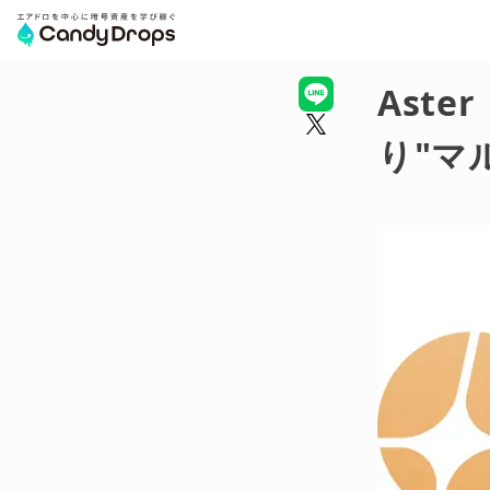
Ast
り"マ