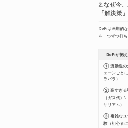
2.なぜ今、
「解決策
DeFiは画期
を一つずつ打ち
DeFiが抱
① 流動性の
ェーンごと
ラバラ）
② 高すぎる
（ガス代）
\
サリアム）
③ 複雑なユ
験
（初心者