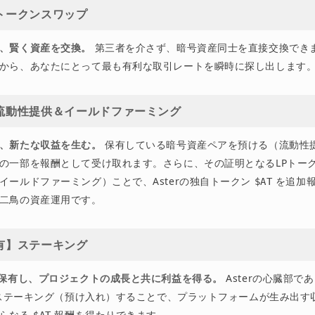
】トークンスワップ
、賢く資産を交換。
第三者を介さず、暗号資産同士を直接交換できます
から、あなたにとって最も有利な取引レートを瞬時に探し出します
】流動性提供＆イールドファーミング
、新たな収益を生む。
保有している暗号資産ペアを預ける（流動性
の一部を報酬として受け取れます。さらに、その証明となるLPトー
イールドファーミング）ことで、Asterの独自トークン
を追加報
$AT
二鳥の資産運用です。
保有】ステーキング
を保有し、プロジェクトの成長と共に利益を得る。
Asterの心臓部で
ステーキング（預け入れ）することで、プラットフォームが生み出す
さらなる
報酬を得たりできます。
$AT