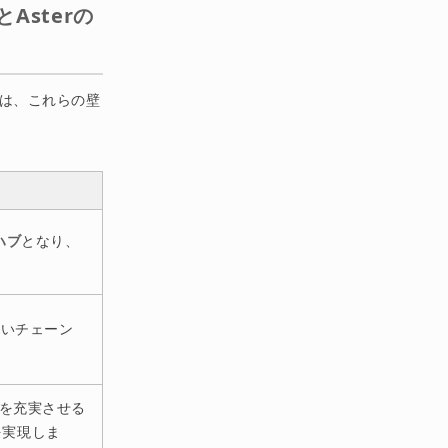
Asterの
rは、これらの壁
ハブ
となり、
。
安いチェーン
ドを充実させる
を実現しま