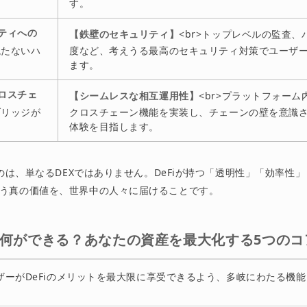
す。
ティへの
【鉄壁のセキュリティ】
<br>トップレベルの監査、
絶たないハ
度など、考えうる最高のセキュリティ対策でユーザ
ます。
ロスチェ
【シームレスな相互運用性】
<br>プラットフォー
ブリッジが
クロスチェーン機能を実装し、チェーンの壁を意識
体験を目指します。
）
指すのは、単なるDEXではありません。DeFiが持つ「透明性」「効率性
う真の価値を、世界中の人々に届けることです。
terで何ができる？あなたの資産を最大化する5つの
ユーザーがDeFiのメリットを最大限に享受できるよう、多岐にわたる機