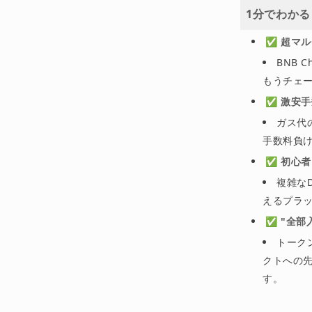
1分でわかる
✅
超マル
BNB C
もうチェー
✅
激安手
ガス代
手数料負
✅
初心者
複雑な
えるプラ
✅
"全部
トーク
クトへの先
す。