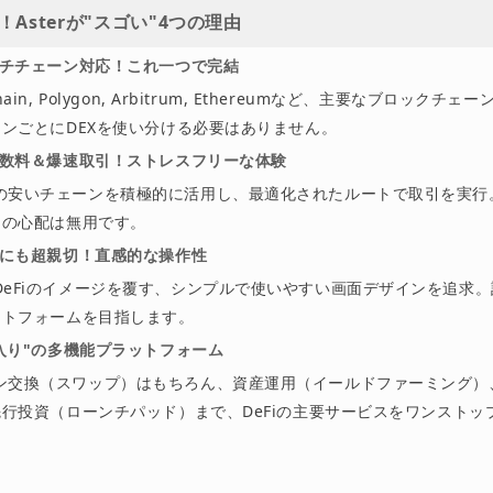
！Asterが"スゴい"4つの理由
チチェーン対応！これ一つで完結
hain, Polygon, Arbitrum, Ethereumなど、主要なブロックチ
ンごとにDEXを使い分ける必要はありません。
数料＆爆速取引！ストレスフリーな体験
の安いチェーンを積極的に活用し、最適化されたルートで取引を実行
けの心配は無用です。
にも超親切！直感的な操作性
DeFiのイメージを覆す、シンプルで使いやすい画面デザインを追求
ットフォームを目指します。
入り"の多機能プラットフォーム
ン交換（スワップ）はもちろん、資産運用（イールドファーミング）
行投資（ローンチパッド）まで、DeFiの主要サービスをワンストッ