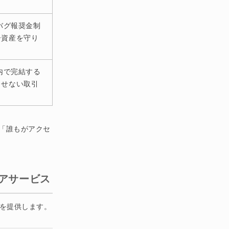
バグ報奨金制
ー資産を守り
ム内で完結する
させない取引
」「誰もがアクセ
コアサービス
能を提供します。