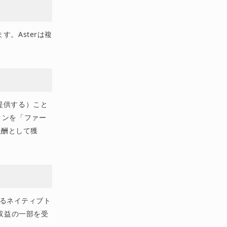
。Asterは複
。
提供する）こと
クンを「ファー
酬として獲
あるネイティブト
収益の一部を受