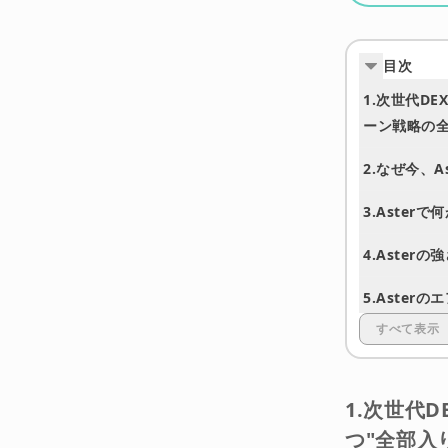
目次
1.次世代D
ーン戦略の
2.なぜ今、A
3.
Aster
4.Aste
5.Aste
すべて表示
6.まとめ：A
免責事項
1.次世代
つ"全部入