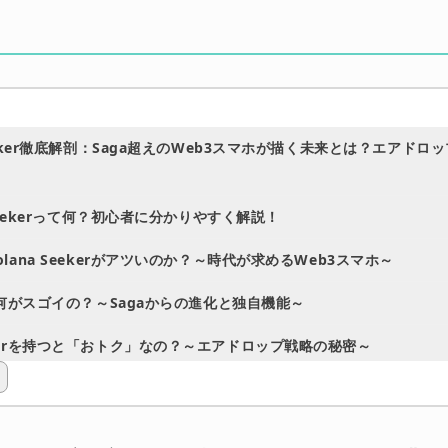
Seeker徹底解剖：Saga超えのWeb3スマホが描く未来とは？エアドロ
a Seekerって何？初心者に分かりやすく解説！
olana Seekerがアツいのか？～時代が求めるWeb3スマホ～
erは何がスゴイの？～Sagaからの進化と独自機能～
ekerを持つと「おトク」なの？～エアドロップ戦略の秘密～
erが目指す未来とは？～Web3モバイルの普及と分散型エコシステムの実
erは誰にとって魅力的？～あなたにとってのメリットは？～