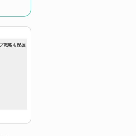
ップ戦略も深掘
現～