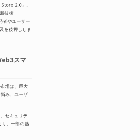
ore 2.0」、
る新技術
開発者やユーザー
普及を後押ししま
Web3スマ
ル市場は、巨大
に悩み、ユーザ
り、セキュリテ
となり、一部の熱