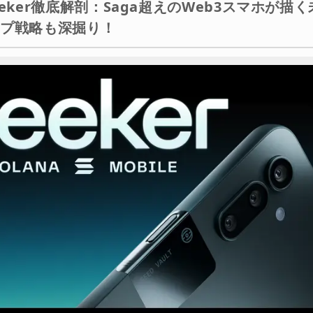
 Seeker徹底解剖：Saga超えのWeb3スマホが描
きたい注意点と、それでもSeekerが魅力的なワケ
ップ戦略も深掘り！
olana Seekerは、あなたの日常をWeb3へと誘う魔法のチケット！