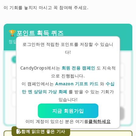
이 기회를 놓치지 마시고 꼭 참여해 주세요.
🏆
포인트 획득 퀴즈
정답을 맞추면 포인트를 획득할 수 있습니다!
로그인하면 적립한 포인트를 저장할 수 있습니
다!
레이어2의 목적은?
（
1
/
3
）
1
CandyDrops에서는
회원 전용 캠페인
도 지속적
A. Ethereumを置き換えるため
으로 진행됩니다.
이 캠페인에서는
Amazon 기프트 카드
와
수십
B. Ethereumの取引を速く・安くするため
만 엔 상당의 가상 화폐
를 받을 수 있는 기회가
C. トークンを新しく作るため
있습니다!
지금 회원가입
답변하기
이미 계정이 있으신 분은 여기를
클릭하세요
함께 읽으면 좋은 기사