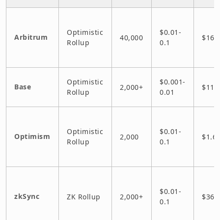
Optimistic
$0.01-
Arbitrum
40,000
$16B
Rollup
0.1
Optimistic
$0.001-
Base
2,000+
$11B
Rollup
0.01
Optimistic
$0.01-
Optimism
2,000
$1.6
Rollup
0.1
$0.01-
zkSync
ZK Rollup
2,000+
$36
0.1