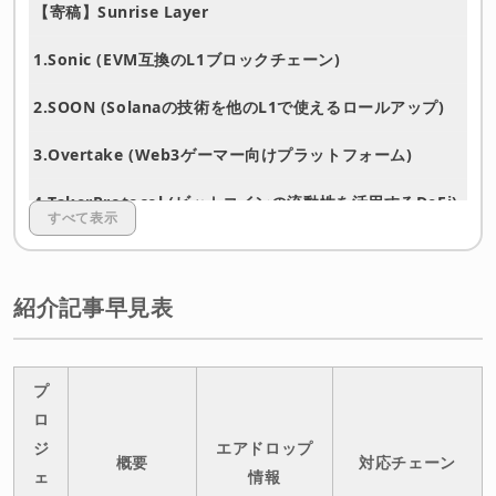
【寄稿】Sunrise Layer
1.
Sonic (EVM互換のL1ブロックチェーン)
2.
SOON (Solanaの技術を他のL1で使えるロールアップ)
3.
Overtake (Web3ゲーマー向けプラットフォーム)
4.
TakerProtocol (ビットコインの流動性を活用するDeFi)
すべて表示
5.
ShadowLiquidity Exchange (新しいトークノミクスを
採用したDEX)
紹介記事早見表
6.
Rate-X (Solana上のレバレッジ・イールド取引DEX)
7.
ZEROBASE (超高速ゼロ知識証明ネットワーク)
プ
ロ
8.
Paladin (SolanaのMEV最適化バリデータクライアント)
ジ
エアドロップ
概要
対応チェーン
9.
StakeStone (オムニチェーン・リキッドステーキング)
ェ
情報