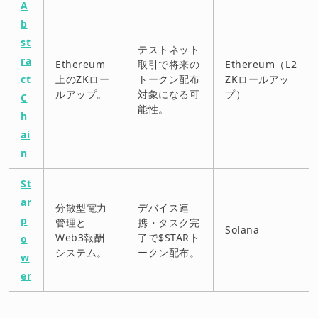
A
b
st
テストネット
ra
Ethereum
取引で将来の
Ethereum（L2
ct
上のZKロー
トークン配布
ZKロールアッ
ルアップ。
対象になる可
プ）
C
能性。
h
ai
n
St
ar
分散型電力
デバイス連
p
管理と
携・タスク完
Solana
Web3報酬
了で$STARト
o
システム。
ークン配布。
w
er