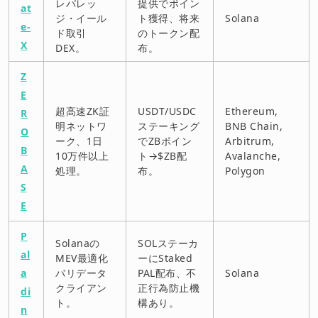
レバレッ
提供でポイン
at
ジ・イール
ト獲得、将来
Solana
e-
ド取引
のトークン配
X
DEX。
布。
Z
E
超高速ZK証
USDT/USDC
Ethereum,
R
明ネットワ
ステーキング
BNB Chain,
O
ーク、1日
でZBポイン
Arbitrum,
B
10万件以上
ト→$ZB配
Avalanche,
A
処理。
布。
Polygon
S
E
P
Solanaの
SOLステーカ
al
MEV最適化
ーにStaked
a
バリデータ
PAL配布、不
Solana
クライアン
正行為防止機
di
ト。
構あり。
n