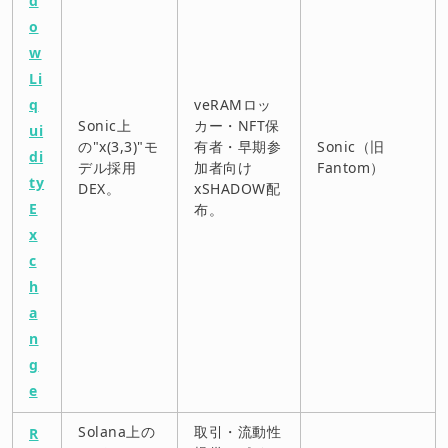
d
o
w
Li
q
veRAMロッ
Sonic上
カー・NFT保
ui
の"x(3,3)"モ
有者・早期参
Sonic（旧
di
デル採用
加者向け
Fantom）
ty
DEX。
xSHADOW配
E
布。
x
c
h
a
n
g
e
Solana上の
取引・流動性
R