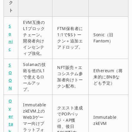
ク
10.
UniversalX (ブリッジ不要のクロスチェーン取引プラ
ト
ットフォーム)
EVM互換の
11.
Abstract Chain (Pudgy Penguins関連のZKロールア
S
L1ブロック
FTM保有者に
ップ)
o
チェーン。
1:1で$Sトー
Sonic（旧
開発者向け
クン＋追加エ
Fantom）
ni
12.
Starpower (分散型電力管理とWeb3報酬システム)
インセンテ
アドロップ。
c
ィブ強化。
免責事項
Solanaの技
S
NFT販売＋エ
術を他のL1
Ethereum（将
O
コシステム参
で使えるロ
来的にBNBな
加者向けトー
O
ールアッ
ども予定）
クン配布。
N
プ。
O
Immutable
クエスト達成
v
zkEVM上の
でPOPバッ
er
Web3ゲー
Immutable
ジ・AP獲
マー向けプ
zkEVM
ta
得、後日
ラットフォ
k