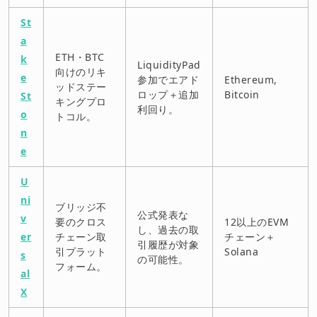
St
a
ETH・BTC
k
LiquidityPad
向けのリキ
e
参加でエアド
Ethereum,
ッドステー
ロップ＋追加
Bitcoin
St
キングプロ
利回り。
o
トコル。
n
e
U
ni
ブリッジ不
公式発表な
v
要のクロス
12以上のEVM
し、過去の取
er
チェーン取
チェーン＋
引履歴が対象
引プラット
Solana
s
の可能性。
フォーム。
al
X