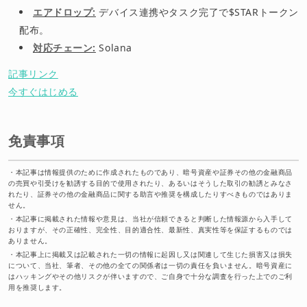
エアドロップ:
デバイス連携やタスク完了で$STARトークン
配布。
対応チェーン:
Solana
記事リンク
今すぐはじめる
免責事項
・
本記事は情報提供のために作成されたものであり、暗号資産や証券その他の金融商品
の売買や引受けを勧誘する目的で使用されたり、あるいはそうした取引の勧誘とみなさ
れたり、証券その他の金融商品に関する助言や推奨を構成したりすべきものではありま
せん。
・
本記事に掲載された情報や意見は、当社が信頼できると判断した情報源から入手して
おりますが、その正確性、完全性、目的適合性、最新性、真実性等を保証するものでは
ありません。
・
本記事上に掲載又は記載された一切の情報に起因し又は関連して生じた損害又は損失
について、当社、筆者、その他の全ての関係者は一切の責任を負いません。暗号資産に
はハッキングやその他リスクが伴いますので、ご自身で十分な調査を行った上でのご利
用を推奨します。