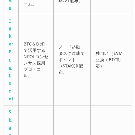
$OVT配布。
ーム。
e
T
a
k
er
BTCをDeFi
ノード起動・
で活用する
P
タスク達成で
独自L1（EVM
NPOLコンセ
r
ポイント
互換＋BTC対
ンサス採用
→$TAKER配
応）
o
プロトコ
布。
t
ル。
o
c
ol
S
h
a